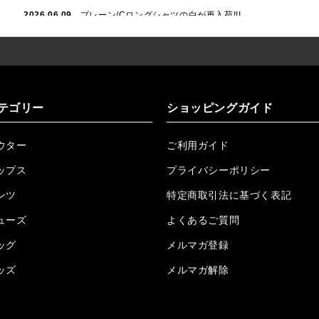
2026.06.09
プレーン/Cロングシャツの白が再入荷!!!
2026.06.04
RTEGハート/OPショートポロ再入荷!!!
2026.06.04
RTEG OP/OEショートポロ再入荷!!!
2026.05.08
24/フリンジデニムロングパンツ再入荷!!!
テゴリー
ショッピングガイド
2026.04.28
G/グレーペイントデニムロングパンツ再入荷!!!
ウター
ご利用ガイド
2026.04.23
I.W.D.Rデニムロングパンツ再入荷!!!
ップス
プライバシーポリシー
2026.04.23
ケミカルブラックデニムロングパンツ再入荷!!!
ンツ
特定商取引法に基づく表記
ューズ
2026.04.03
RTEG R.S&Dデニムロングパンツ再入荷!!!
よくあるご質問
ッグ
メルマガ登録
2026.03.30
RTEGO.Eショルダーバッグ入荷!!!
ッズ
メルマガ解除
2026.03.27
H.P.C デニムロングパンツ再入荷しました!!!
2026.3.23
Lクロスネックレス再入荷!!!