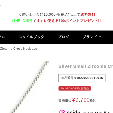
ー)
お買い上げ金額10,000円(税込)以上で
送料無料
LINE ID連携
で
すぐに使える500ポイントプレゼント!!
テム
スタイルブック
ブログ
ブランド
 Zirconia Cross Necklace
Silver Small Zirconia C
商品番号
910220290010016
2buy10%OFF対象商品
¥
9,790
販売価格
税込
ペイディなら月々