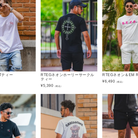
PTティー
RTEGネオンホーリーサークル
RTEGネオン＆EM 
ティー
¥
6,490
）
（税込）
¥
5,390
（税込）