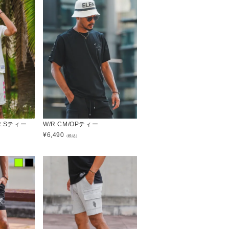
R.Sティー
W/R CM/OPティー
¥
6,490
（税込）