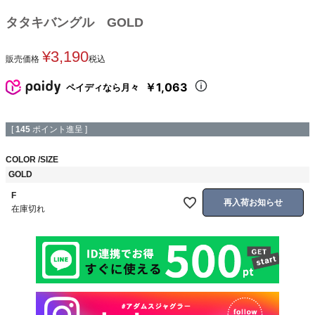
タタキバングル GOLD
¥
3,190
販売価格
税込
￥1,063
ペイディなら月々
[
145
ポイント進呈 ]
COLOR
SIZE
GOLD
F
再入荷お知らせ
在庫切れ