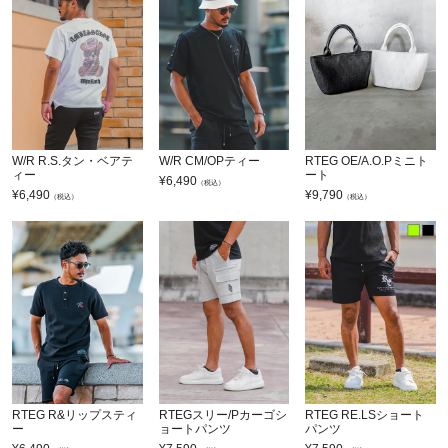
W/R R.S.タン・ベアテ
W/R CM/OPティー
RTEG OE/A.O.Pミニト
ィー
ート
¥
6,490
（税込）
¥
6,490
¥
9,790
（税込）
（税込）
RTEG R&リップスティ
RTEGスリー/Pカーゴシ
RTEG RE.LSショート
ー
ョートパンツ
パンツ