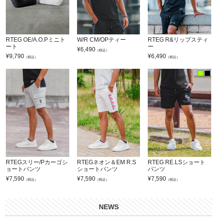
RTEG OE/A.O.Pミニト
W/R CM/OPティー
RTEG R&リップスティ
ート
ー
¥
6,490
（税込）
¥
9,790
¥
6,490
（税込）
（税込）
RTEGスリー/Pカーゴシ
RTEGネオン＆EM R.S
RTEG RE.LSショート
ョートパンツ
ショートパンツ
パンツ
¥
7,590
¥
7,590
¥
7,590
（税込）
（税込）
（税込）
NEWS