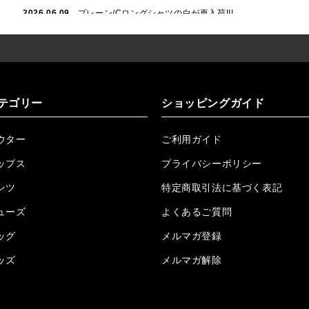
2026.06.09
プレーン/Cロングシャツの白が再入荷!!!
2026.06.04
RTEGハート/OPショートポロ再入荷!!!
2026.06.04
RTEG OP/OEショートポロ再入荷!!!
2026.05.08
24/フリンジデニムロングパンツ再入荷!!!
テゴリー
ショッピングガイド
2026.04.28
G/グレーペイントデニムロングパンツ再入荷!!!
ウター
ご利用ガイド
2026.04.23
I.W.D.Rデニムロングパンツ再入荷!!!
ップス
プライバシーポリシー
2026.04.23
ケミカルブラックデニムロングパンツ再入荷!!!
ンツ
特定商取引法に基づく表記
ューズ
2026.04.03
RTEG R.S&Dデニムロングパンツ再入荷!!!
よくあるご質問
ッグ
メルマガ登録
2026.03.30
RTEGO.Eショルダーバッグ入荷!!!
ッズ
メルマガ解除
2026.03.27
H.P.C デニムロングパンツ再入荷しました!!!
2026.3.23
Lクロスネックレス再入荷!!!