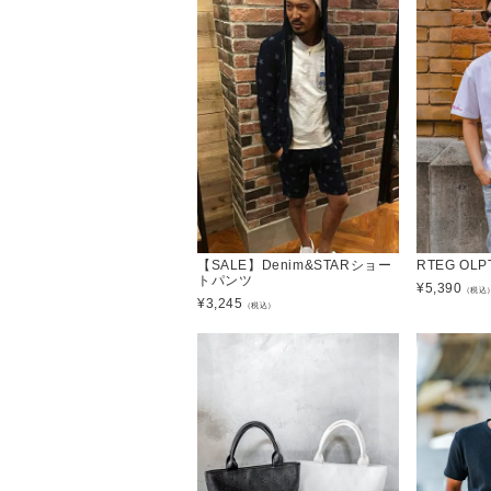
【SALE】Denim&STARショー
RTEG OL
トパンツ
¥
5,390
（税込
¥
3,245
（税込）