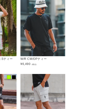
R.Sティー
W/R CM/OPティー
¥
6,490
（税込）