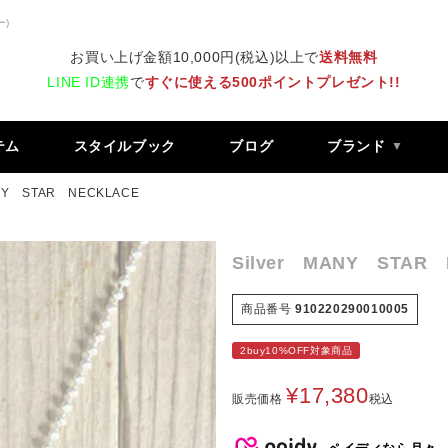
ー)
お買い上げ金額10,000円(税込)以上で
送料無料
LINE ID連携
で
すぐに使える500ポイントプレゼント!!
テム
スタイルブック
ブログ
ブランド
ANY STAR NECKLACE
Silver MANY STAR
商品番号
910220290010005
2buy10%OFF対象商品
¥
17,380
販売価格
税込
ペイディなら月々