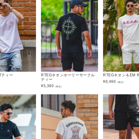
PTティー
RTEGネオンホーリーサークル
RTEGネオン＆EM 
ティー
¥
6,490
）
（税込）
¥
5,390
（税込）