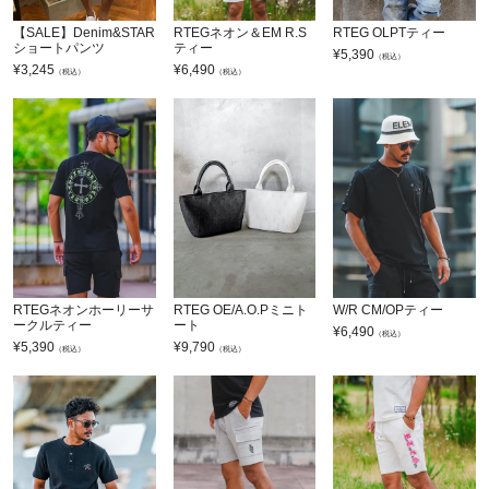
【SALE】Denim&STAR
RTEGネオン＆EM R.S
RTEG OLPTティー
ショートパンツ
ティー
¥
5,390
（税込）
¥
3,245
¥
6,490
（税込）
（税込）
RTEGネオンホーリーサ
RTEG OE/A.O.Pミニト
W/R CM/OPティー
ークルティー
ート
¥
6,490
（税込）
¥
5,390
¥
9,790
（税込）
（税込）