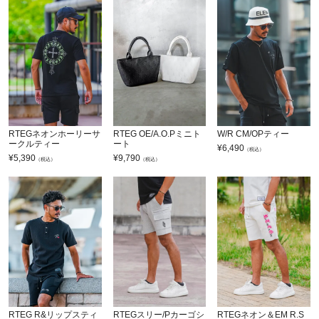
RTEGネオンホーリーサ
RTEG OE/A.O.Pミニト
W/R CM/OPティー
ークルティー
ート
¥
6,490
（税込）
¥
5,390
¥
9,790
（税込）
（税込）
RTEG R&リップスティ
RTEGスリー/Pカーゴシ
RTEGネオン＆EM R.S