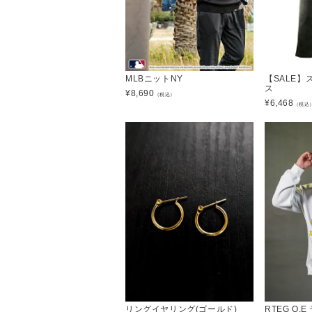
MLBニットNY
【SALE
ス
¥
8,690
（税込）
¥
6,468
（税込
リングイヤリング(ゴールド)
RTEG O