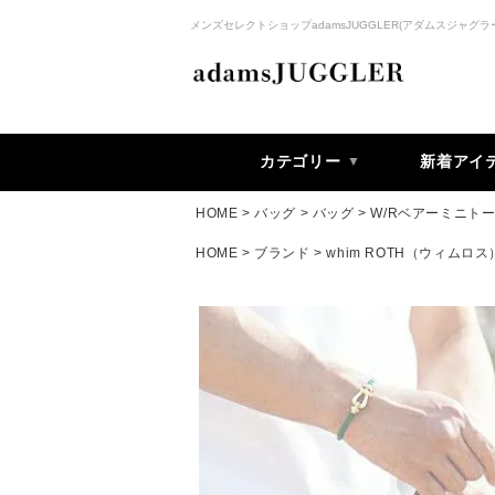
メンズセレクトショップadamsJUGGLER(アダムスジャグラ
カテゴリー
新着アイ
HOME
バッグ
バッグ
W/Rベアーミニト
HOME
ブランド
whim ROTH（ウィムロス