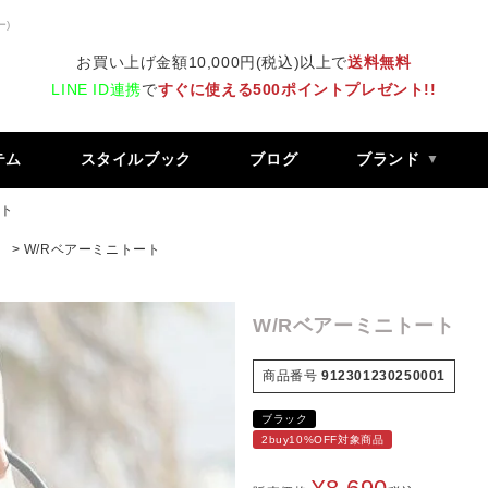
ー)
お買い上げ金額10,000円(税込)以上で
送料無料
LINE ID連携
で
すぐに使える500ポイントプレゼント!!
テム
スタイルブック
ブログ
ブランド
ート
）
W/Rベアーミニトート
W/Rベアーミニトート
商品番号
912301230250001
ブラック
2buy10%OFF対象商品