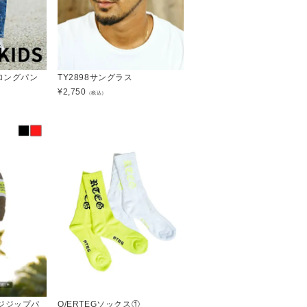
ムロングパン
TY2898サングラス
¥
2,750
（税込）
ジジップパ
O/ERTEGソックス①