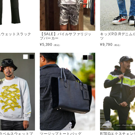
】スウェットスラック
【SALE】パイルサファリジッ
キッズP.D.Rデニ
プパーカー
ツ
¥
5,390
¥
9,790
）
（税込）
（税込）
.E ラベルスウェットプ
ツージップトートバッグ
RTEGエクスチェン