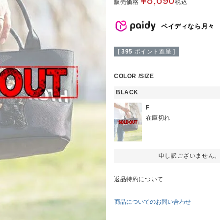
¥
8,690
販売価格
税込
ペイディなら月々
[
395
ポイント進呈 ]
COLOR
SIZE
BLACK
F
在庫切れ
申し訳ございません
返品特約について
商品についてのお問い合わせ