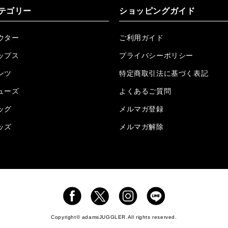
2026.05.08
24/フリンジデニムロングパンツ再入荷!!!
テゴリー
ショッピングガイド
2026.04.28
G/グレーペイントデニムロングパンツ再入荷!!!
ウター
ご利用ガイド
2026.04.23
I.W.D.Rデニムロングパンツ再入荷!!!
ップス
プライバシーポリシー
2026.04.23
ケミカルブラックデニムロングパンツ再入荷!!!
ンツ
特定商取引法に基づく表記
ューズ
2026.04.03
RTEG R.S&Dデニムロングパンツ再入荷!!!
よくあるご質問
ッグ
メルマガ登録
2026.03.30
RTEGO.Eショルダーバッグ入荷!!!
ッズ
メルマガ解除
2026.03.27
H.P.C デニムロングパンツ再入荷しました!!!
2026.3.23
Lクロスネックレス再入荷!!!
2026.3.17
RTEG スリー/P カーゴパンツ再入荷!!!
2026.02.13
プレーン/Cロングシャツ再入荷致しました‼
2026.1.07
RTEG O.G レザーバッグのBLACK再入荷!!!
Copyright© adamsJUGGLER.All rights reserved.