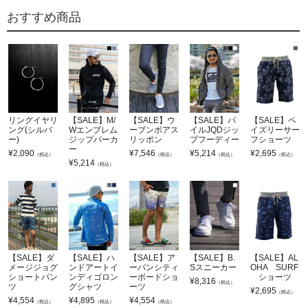
おすすめ商品
リングイヤリ
【SALE】M/
【SALE】ウ
【SALE】パ
【SALE】ペ
ング(シルバ
Wエンブレム
ーブンボアス
イルJQDジッ
イズリーサー
ー)
ジップパーカ
リッポン
プフーディー
フショーツ
ー
¥
2,090
¥
7,546
¥
5,214
¥
2,695
（税込）
（税込）
（税込）
（税込）
¥
5,214
（税込）
【SALE】ダ
【SALE】ハ
【SALE】ア
【SALE】B.
【SALE】AL
メージジョグ
ンドアートイ
ーバンシティ
Sスニーカー
OHA SURF
ショートパン
ンディゴロン
ーボードショ
ショーツ
¥
8,316
（税込）
ツ
グシャツ
ーツ
¥
2,695
（税込）
¥
4,554
¥
4,895
¥
4,554
（税込）
（税込）
（税込）