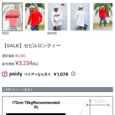
RED
WHITE
【SALE】セビルロンティー
通常価格
¥
5,390
¥
3,234
販売価格
税込
￥1,078
ペイディなら月々
[
147
ポイント進呈 ]
172cm 72kgRecommended
XL