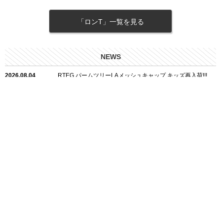
「ロンT」一覧を見る
NEWS
2026.08.04
RTEG パームツリーLAメッシュキャップ キッズ再入荷!!!
2026.08.04
RTEG パームツリーLAメッシュキャップ再入荷!!!
2026.07.15
RTEG メタルフィクスチャーズベルト再入荷!!!
2026.06.09
プレーン/Cロングシャツの白が再入荷!!!
2026.06.04
RTEGハート/OPショートポロ再入荷!!!
2026.06.04
RTEG OP/OEショートポロ再入荷!!!
2026.05.08
24/フリンジデニムロングパンツ再入荷!!!
運営会社
ショップリスト
2026.04.28
G/グレーペイントデニムロングパンツ再入荷!!!