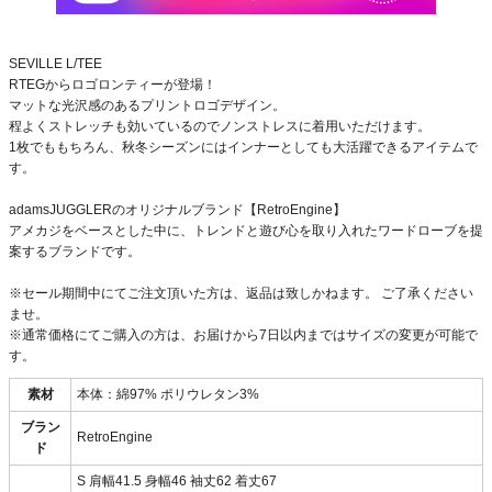
SEVILLE L/TEE
RTEGからロゴロンティーが登場！
マットな光沢感のあるプリントロゴデザイン。
程よくストレッチも効いているのでノンストレスに着用いただけます。
1枚でももちろん、秋冬シーズンにはインナーとしても大活躍できるアイテムで
す。
adamsJUGGLERのオリジナルブランド【RetroEngine】
アメカジをベースとした中に、トレンドと遊び心を取り入れたワードローブを提
案するブランドです。
※セール期間中にてご注文頂いた方は、返品は致しかねます。 ご了承ください
ませ。
※通常価格にてご購入の方は、お届けから7日以内まではサイズの変更が可能で
す。
素材
本体：綿97% ポリウレタン3%
ブラン
RetroEngine
ド
S 肩幅41.5 身幅46 袖丈62 着丈67