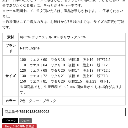
旅行、日常のどんなシーンにもなじむ、ちょうどいい存在感。子どもたちの「自
分で選びたくなる服」に、そっと寄りそう一本です。
※セール期間中にてご注文頂いた方は、返品は致しかねます。 ご了承ください
ませ。
※通常価格にてご購入の方は、お届けから7日以内までは、サイズの変更が可能
です。
素材
綿85% ポリエステル10% ポリウレタン5%
ブラン
RetroEngine
ド
100 ウエスト60 ワタリ18 裾幅15 股上16 股下11.5
110 ウエスト64 ワタリ19 裾幅16 股上17 股下12
120 ウエスト68 ワタリ20 裾幅17 股上18 股下12.5
サイズ
130 ウエスト72 ワタリ21 裾幅18 股上19 股下13
150 ウエスト81 ワタリ26 裾幅21.5 股上23 股下15
※同商品でも、生産過程で1～2cmの個体差が 生じる場合がありま
す。
カラー
2色 グレー・ブラック
商品番号
755101230250002
ブラック
グレー
2buy10%OFF対象商品