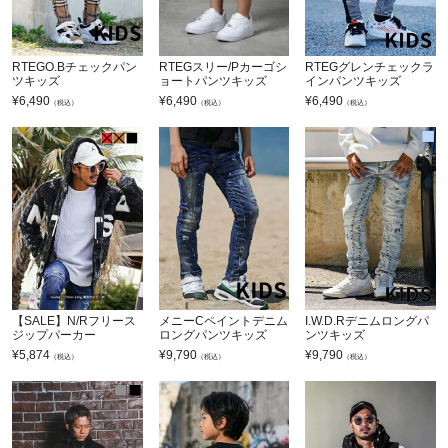
RTEGO.Bチェックパン
RTEGスリー/Pカーゴシ
RTEGグレンチェックラ
ツキッズ
ョートパンツキッズ
インパンツキッズ
¥
6,490
¥
6,490
¥
6,490
（税込）
（税込）
（税込）
【SALE】N/Rフリース
メニーCペイントデニム
I.W.D.Rデニムロングパ
ジップパーカー
ロングパンツキッズ
ンツキッズ
¥
5,874
¥
9,790
¥
9,790
（税込）
（税込）
（税込）