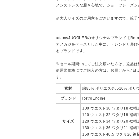
ノンストレスな履き心地で、ショーツシーズン
※大人サイズのご用意もございますので、親子
adamsJUGGLERのオリジナルブランド【Retro
アメカジをベースとした中に、トレンドと遊び
るブランドです。
※セール期間中にてご注文頂いた方は、返品は
※通常価格にてご購入の方は、お届けから7日
す。
素材
綿85% ポリエステル10% ポリ
ブランド
RetroEngine
100 ウエスト30 ワタリ18 裾幅1
110 ウエスト32 ワタリ19 裾幅1
サイズ
120 ウエスト34 ワタリ20 裾幅1
130 ウエスト36 ワタリ21 裾幅1
150 ウエスト40.5 ワタリ26 裾幅