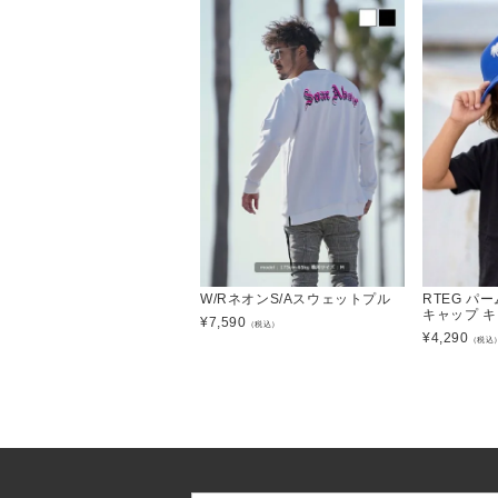
W/RネオンS/Aスウェットプル
RTEG パ
キャップ 
¥
7,590
（税込）
¥
4,290
（税込