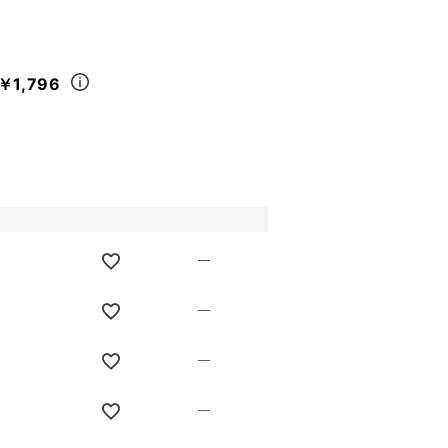
￥1,796
—
—
—
—