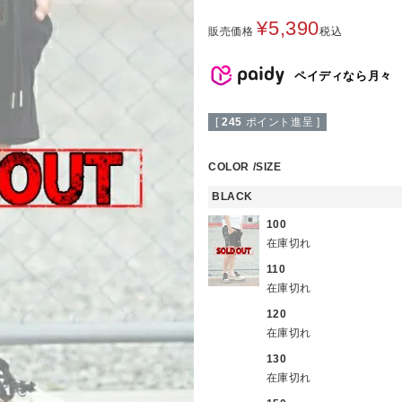
¥
5,390
販売価格
税込
ペイディなら月々
[
245
ポイント進呈 ]
COLOR
SIZE
BLACK
100
在庫切れ
110
在庫切れ
120
在庫切れ
130
在庫切れ