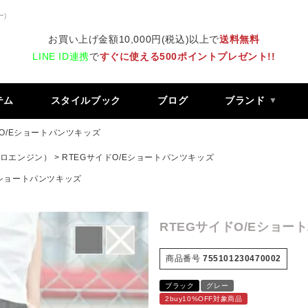
ー)
お買い上げ金額10,000円(税込)以上で
送料無料
LINE ID連携
で
すぐに使える500ポイントプレゼント!!
テム
スタイルブック
ブログ
ブランド
ドO/Eショートパンツキッズ
 レトロエンジン）
RTEGサイドO/Eショートパンツキッズ
Eショートパンツキッズ
RTEGサイドO/Eショー
商品番号
755101230470002
ブラック
グレー
2buy10%OFF対象商品