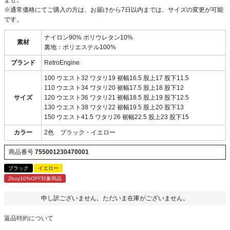
ませ。
※通常価格にてご購入の方は、お届けから7日以内までは、サイズの変更が可能
です。
ナイロン90% ポリウレタン10%
素材
裏地：ポリエステル100%
ブランド
RetroEngine
100 ウエスト32 ワタリ19 裾幅16.5 股上17 股下11.5
110 ウエスト34 ワタリ20 裾幅17.5 股上18 股下12
サイズ
120 ウエスト36 ワタリ21 裾幅18.5 股上19 股下12.5
130 ウエスト38 ワタリ22 裾幅19.5 股上20 股下13
150 ウエスト41.5 ワタリ26 裾幅22.5 股上23 股下15
カラー
2色 ブラック・イエロー
商品番号
755001230470001
ブラック
イエロー
2buy10%OFF対象商品
申し訳ございません。ただいま在庫がございません。
返品特約について