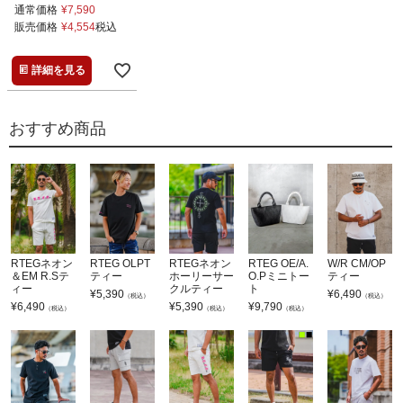
通常価格
¥
7,590
販売価格
¥
4,554
税込
詳細を見る
おすすめ商品
RTEGネオン
RTEG OLPT
RTEGネオン
RTEG OE/A.
W/R CM/OP
＆EM R.Sテ
ティー
ホーリーサー
O.Pミニトー
ティー
ィー
クルティー
ト
¥
5,390
¥
6,490
（税込）
（税込）
¥
6,490
¥
5,390
¥
9,790
（税込）
（税込）
（税込）