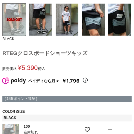
BLACK
RTEGクロスボードショーツキッズ
¥
5,390
販売価格
税込
￥1,796
ペイディなら月々
[
245
ポイント進呈 ]
COLOR
SIZE
BLACK
100
—
在庫切れ