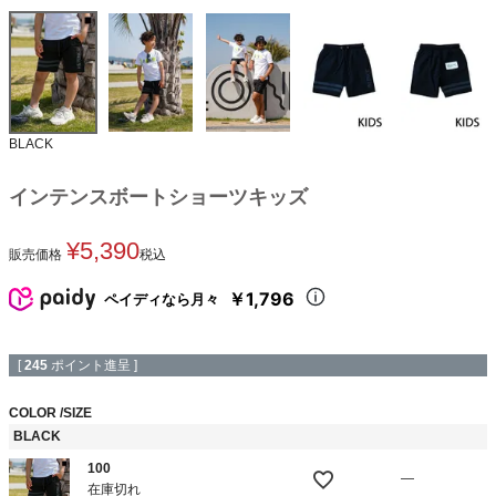
BLACK
インテンスボートショーツキッズ
¥
5,390
販売価格
税込
￥1,796
ペイディなら月々
[
245
ポイント進呈 ]
COLOR
SIZE
BLACK
100
—
在庫切れ