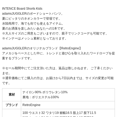
INTENCE Board Shorts Kids
adamsJUGGLERのボードショートパンツ。
夏にピッタリのネオンカラーで登場です。
水陸両用で、海でも街でも使えるアイテム。
夏のお洒落を楽しみたいあなたへの1本です。
※大人サイズのご用意もございますので、親子でリンクコーデも可能です。
※インナーはメッシュ素材となっております。
adamsJUGGLERのオリジナルブランド【RetroEngine】
アメカジをベースとした中に、トレンドと遊び心を取り入れたワードローブを提
案するブランドです。
※セール期間中にてご注文頂いた方は、返品は致しかねます。 ご了承ください
ませ。
※通常価格にてご購入の方は、お届けから7日以内までは、サイズの変更が可能
です。
ナイロン90% ポリウレタン10%
素材
裏地：ポリエステル100%
ブランド
RetroEngine
100 ウエスト32 ワタリ19 裾幅16.5 股上17 股下11.5