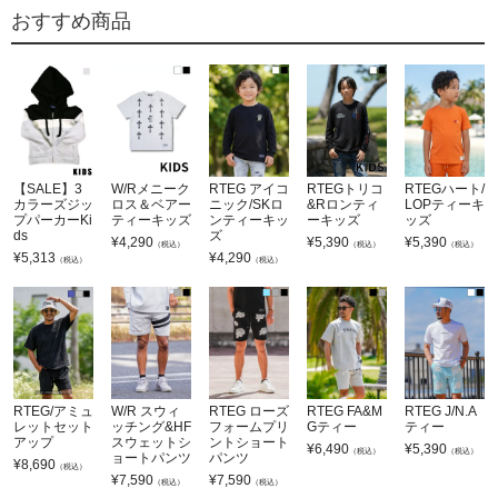
おすすめ商品
【SALE】3
W/Rメニーク
RTEG アイコ
RTEGトリコ
RTEGハート/
カラーズジッ
ロス＆ベアー
ニック/SKロ
&Rロンティ
LOPティーキ
プパーカーKi
ティーキッズ
ンティーキッ
ーキッズ
ッズ
ds
ズ
¥
4,290
¥
5,390
¥
5,390
（税込）
（税込）
（税込）
¥
5,313
¥
4,290
（税込）
（税込）
RTEG/アミュ
W/R スウィ
RTEG ローズ
RTEG FA&M
RTEG J/N.A
レットセット
ッチング&HF
フォームプリ
Gティー
ティー
アップ
スウェットシ
ントショート
¥
6,490
¥
5,390
（税込）
（税込）
ョートパンツ
パンツ
¥
8,690
（税込）
¥
7,590
¥
7,590
（税込）
（税込）