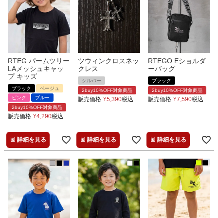
RTEG パームツリー
ツウィンクロスネッ
RTEGO.Eショルダ
LAメッシュキャッ
クレス
ーバッグ
プ キッズ
シルバー
ブラック
ブラック
ベージュ
2buy10%OFF対象商品
2buy10%OFF対象商品
ピンク
ブルー
販売価格
¥
5,390
税込
販売価格
¥
7,590
税込
2buy10%OFF対象商品
販売価格
¥
4,290
税込
詳細を見る
詳細を見る
詳細を見る