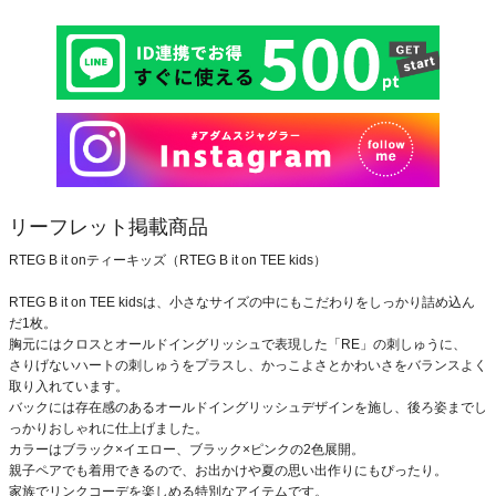
リーフレット掲載商品
RTEG B it onティーキッズ（RTEG B it on TEE kids）
RTEG B it on TEE kidsは、小さなサイズの中にもこだわりをしっかり詰め込ん
だ1枚。
胸元にはクロスとオールドイングリッシュで表現した「RE」の刺しゅうに、
さりげないハートの刺しゅうをプラスし、かっこよさとかわいさをバランスよく
取り入れています。
バックには存在感のあるオールドイングリッシュデザインを施し、後ろ姿までし
っかりおしゃれに仕上げました。
カラーはブラック×イエロー、ブラック×ピンクの2色展開。
親子ペアでも着用できるので、お出かけや夏の思い出作りにもぴったり。
家族でリンクコーデを楽しめる特別なアイテムです。