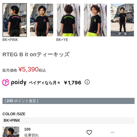
BK×PINK
BK×YE
RTEG B it onティーキッズ
¥
5,390
販売価格
税込
￥1,796
ペイディなら月々
[
245
ポイント進呈 ]
COLOR
SIZE
BK×PINK
100
—
在庫切れ