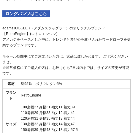
ロングパンツはこちら
adamsJUGGLER（アダムスジャグラー）のオリジナルブランド
【RetroEngine】(レトロエンジン)
アメカジをベースとした中に、トレンドと遊び心を取り入れたワードローブを提
案するブランドです。
※セール期間中にてご注文頂いた方は、返品は致しかねます。 ご了承ください
ませ。
※通常価格にてご購入の方は、お届けから7日以内までは、サイズの変更が可能
です。
素材
綿95% ポリウレタン5%
ブラン
RetroEngine
ド
100肩幅27 身幅31 袖丈11 着丈39
110肩幅29 身幅33 袖丈12 着丈41
120肩幅31 身幅35 袖丈13 着丈44
サイズ
130肩幅33 身幅37 袖丈14 着丈47
150肩幅39 身幅43 袖丈18 着丈57.5