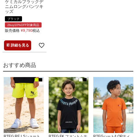
ケミカルブラックデ
ニムロングパンツキ
ッズ
ブラック
2buy10%OFF対象商品
販売価格
¥
9,790
税込
詳細を見る
おすすめ商品
RTEG RE.LSショート
RTEG FK.ファントムテ
RTEGハート/LOPティ