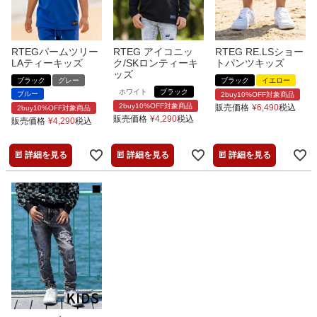
RTEGパームツリー
RTEG アイコニッ
RTEG RE.LSショー
LAティーキッズ
ク/SKロンティーキ
トパンツキッズ
ッズ
ブラック
グレー
ブラック
イエロー
ホワイト
ブラック
ブルー
2buy10%OFF対象商品
2buy10%OFF対象商品
販売価格
¥
6,490
税込
2buy10%OFF対象商品
販売価格
¥
4,290
税込
販売価格
¥
4,290
税込
詳細を見る
詳細を見る
詳細を見る