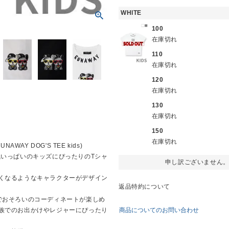
WHITE
100
在庫切れ
110
在庫切れ
120
在庫切れ
130
在庫切れ
150
在庫切れ
AY DOG'S TEE kids)
』は、元気いっぱいのキッズにぴったりのTシャ
申し訳ございません
くなるようなキャラクターがデザイン
返品特約について
でおそろいのコーディネートが楽しめ
商品についてのお問い合わせ
族でのお出かけやレジャーにぴったり