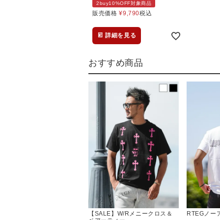
2buy10%OFF対象商品
販売価格
¥
9,790
税込
詳細を見る
おすすめ商品
【SALE】W/Rメニークロス＆
RTEGノ