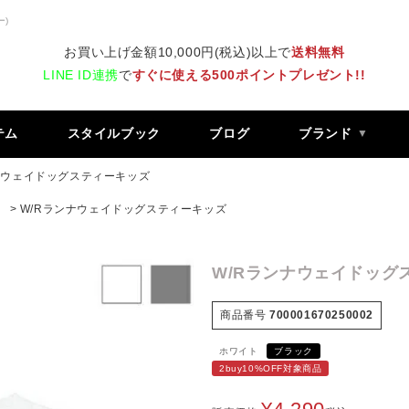
ー)
お買い上げ金額10,000円(税込)以上で
送料無料
LINE ID連携
で
すぐに使える500ポイントプレゼント!!
テム
スタイルブック
ブログ
ブランド
ナウェイドッグスティーキッズ
）
W/Rランナウェイドッグスティーキッズ
W/Rランナウェイドッグ
商品番号
700001670250002
ホワイト
ブラック
2buy10%OFF対象商品