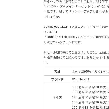
肌ざわりの良い素材を使用しており、動きやす
10代のキッズをメインターゲットに、20代か
一枚です。親子でリンクコーデを楽しみながら
でしょうか。
adamsJUGGLER（アダムスジャグラー）のオ
ィムロス)
「Range Of The Hobby」をテーマに
し続けているブランドです。
※セール期間中にてご注文頂いた方は、返品は
※通常価格にてご購入の方は、お届けから7日
す。
素材
本体：綿95% ポリウレタ
ブランド
WhimROTH
100 肩幅26 身幅30 袖丈1
110 肩幅28 身幅32 袖丈1
サイズ
120 肩幅30 身幅34 袖丈1
130 肩幅32 身幅36 袖丈1
150 肩幅38 身幅42 袖丈1