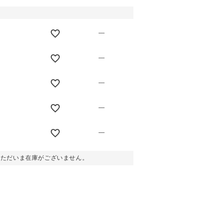
—
—
—
—
—
。ただいま在庫がございません。