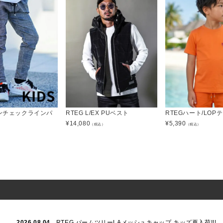
レンチェックラインパ
RTEG L/EX PUベスト
RTEGハート/LOP
¥
14,080
¥
5,390
（税込）
（税込）
）
2026.08.04
RTEG パームツリーLAメッシュキャップ キッズ再入荷!!!