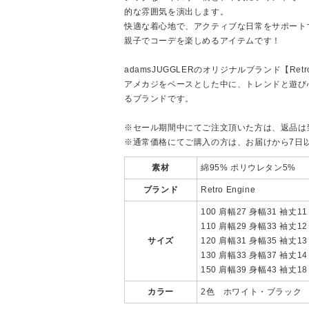
的な雰囲気を演出します。
快適な着心地で、アクティブな日常をサポート
親子でコーデを楽しめるアイテムです！
adamsJUGGLERのオリジナルブランド【Retro
アメカジをベースとした中に、トレンドと遊び
るブランドです。
※セール期間中にてご注文頂いた方は、返品は
※通常価格にてご購入の方は、お届けから7日
素材
綿95% ポリウレタン5%
ブランド
Retro Engine
100 肩幅27 身幅31 袖丈11
110 肩幅29 身幅33 袖丈12
サイズ
120 肩幅31 身幅35 袖丈13
130 肩幅33 身幅37 袖丈14
150 肩幅39 身幅43 袖丈18
カラー
2色 ホワイト・ブラック