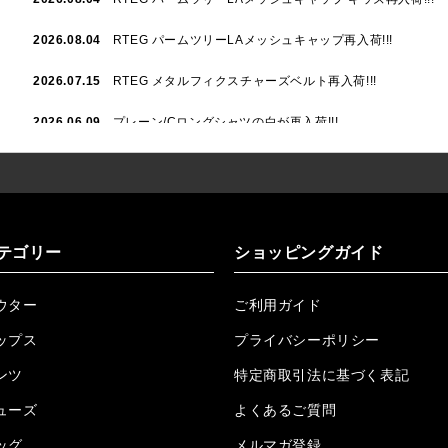
2026.08.04
RTEG パームツリーLAメッシュキャップ再入荷!!!
2026.07.15
RTEG メタルフィクスチャーズベルト再入荷!!!
2026.06.09
プレーン/Cロングシャツの白が再入荷!!!
2026.06.04
RTEGハート/OPショートポロ再入荷!!!
2026.06.04
RTEG OP/OEショートポロ再入荷!!!
2026.05.08
24/フリンジデニムロングパンツ再入荷!!!
テゴリー
ショッピングガイド
2026.04.28
G/グレーペイントデニムロングパンツ再入荷!!!
ウター
ご利用ガイド
2026.04.23
I.W.D.Rデニムロングパンツ再入荷!!!
ップス
プライバシーポリシー
2026.04.23
ケミカルブラックデニムロングパンツ再入荷!!!
ンツ
特定商取引法に基づく表記
ューズ
2026.04.03
RTEG R.S&Dデニムロングパンツ再入荷!!!
よくあるご質問
ッグ
メルマガ登録