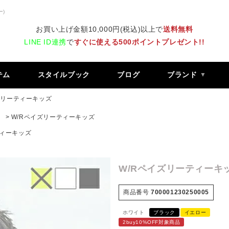
ー)
お買い上げ金額10,000円(税込)以上で
送料無料
LINE ID連携
で
すぐに使える500ポイントプレゼント!!
テム
スタイルブック
ブログ
ブランド
ズリーティーキッズ
）
W/Rペイズリーティーキッズ
ティーキッズ
W/Rペイズリーティーキ
商品番号
700001230250005
ホワイト
ブラック
イエロー
2buy10%OFF対象商品