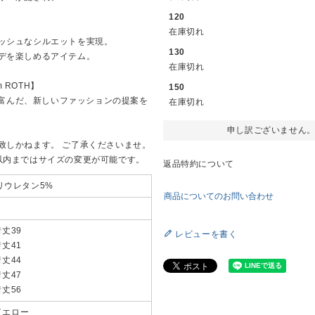
120
在庫切れ
ッシュなシルエットを実現。
130
デを楽しめるアイテム。
在庫切れ
 ROTH】
150
創造性に富んだ、新しいファッションの提案を
在庫切れ
申し訳ございません
致しかねます。 ご了承くださいませ。
以内まではサイズの変更が可能です。
返品特約について
ポリウレタン5%
商品についてのお問い合わせ
着丈39
レビューを書く
着丈41
着丈44
着丈47
着丈56
イエロー