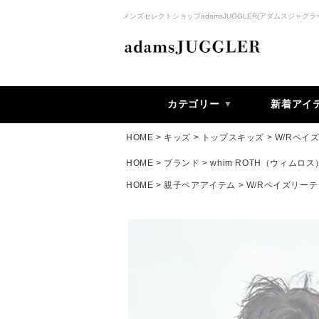
メンズセレクトショップadamsJUGGLER(アダムスジャグラ
カテゴリー
新着アイ
HOME
キッズ
トップスキッズ
W/Rペイ
HOME
ブランド
whim ROTH（ウィムロス
HOME
親子ペアアイテム
W/Rペイズリー