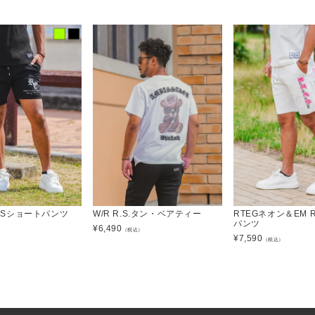
）
E.LSショートパンツ
W/R R.S.タン・ベアティー
RTEGネオン＆EM 
パンツ
¥
6,490
）
（税込）
¥
7,590
（税込）