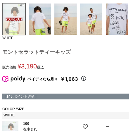
WHITE
モントセラットティーキッズ
¥
3,190
販売価格
税込
￥1,063
ペイディなら月々
[
145
ポイント進呈 ]
COLOR
SIZE
WHITE
100
—
在庫切れ