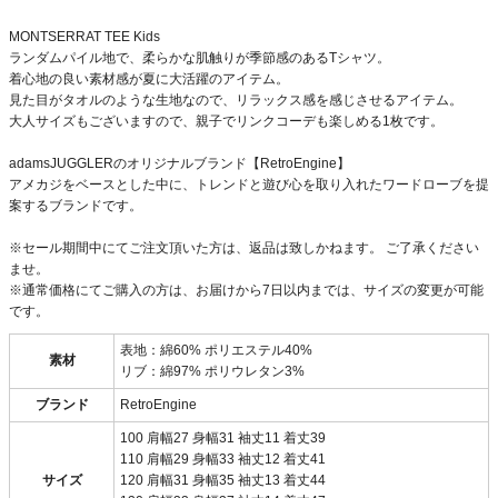
MONTSERRAT TEE Kids
ランダムパイル地で、柔らかな肌触りが季節感のあるTシャツ。
着心地の良い素材感が夏に大活躍のアイテム。
見た目がタオルのような生地なので、リラックス感を感じさせるアイテム。
大人サイズもございますので、親子でリンクコーデも楽しめる1枚です。
adamsJUGGLERのオリジナルブランド【RetroEngine】
アメカジをベースとした中に、トレンドと遊び心を取り入れたワードローブを提
案するブランドです。
※セール期間中にてご注文頂いた方は、返品は致しかねます。 ご了承ください
ませ。
※通常価格にてご購入の方は、お届けから7日以内までは、サイズの変更が可能
です。
表地：綿60% ポリエステル40%
素材
リブ：綿97% ポリウレタン3%
ブランド
RetroEngine
100 肩幅27 身幅31 袖丈11 着丈39
110 肩幅29 身幅33 袖丈12 着丈41
サイズ
120 肩幅31 身幅35 袖丈13 着丈44