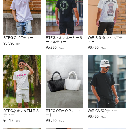
RTEG OLPTティー
RTEGネオンホーリーサ
W/R R.S.タン・ベアテ
ークルティー
ィー
¥
5,390
（税込）
¥
5,390
¥
6,490
（税込）
（税込）
RTEGネオン＆EM R.S
RTEG OE/A.O.Pミニト
W/R CM/OPティー
ティー
ート
¥
6,490
（税込）
¥
6,490
¥
9,790
（税込）
（税込）