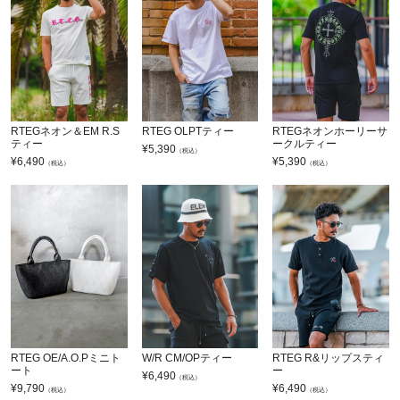
RTEGネオン＆EM R.S
RTEG OLPTティー
RTEGネオンホーリーサ
ティー
ークルティー
¥
5,390
（税込）
¥
6,490
¥
5,390
（税込）
（税込）
RTEG OE/A.O.Pミニト
W/R CM/OPティー
RTEG R&リップスティ
ート
ー
¥
6,490
（税込）
¥
9,790
¥
6,490
（税込）
（税込）