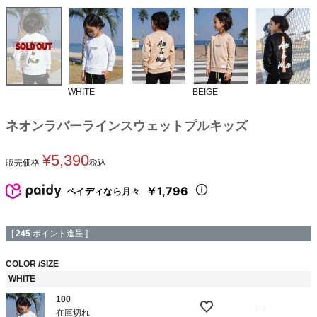
WHITE
BEIGE
ネオンラバーラインスウェットプルキッズ
¥
5,390
販売価格
税込
￥1,796
ペイディなら月々
[
245
ポイント進呈 ]
COLOR
SIZE
WHITE
100
—
在庫切れ