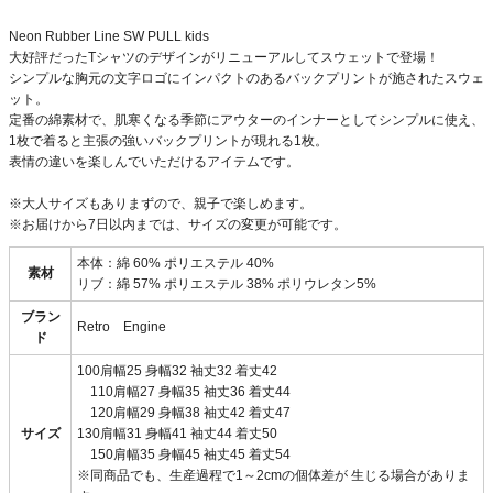
Neon Rubber Line SW PULL kids
大好評だったTシャツのデザインがリニューアルしてスウェットで登場！
シンプルな胸元の文字ロゴにインパクトのあるバックプリントが施されたスウェ
ット。
定番の綿素材で、肌寒くなる季節にアウターのインナーとしてシンプルに使え、
1枚で着ると主張の強いバックプリントが現れる1枚。
表情の違いを楽しんでいただけるアイテムです。
※大人サイズもありまずので、親子で楽しめます。
※お届けから7日以内までは、サイズの変更が可能です。
本体：綿 60% ポリエステル 40%
素材
リブ：綿 57% ポリエステル 38% ポリウレタン5%
ブラン
Retro Engine
ド
100肩幅25 身幅32 袖丈32 着丈42
110肩幅27 身幅35 袖丈36 着丈44
120肩幅29 身幅38 袖丈42 着丈47
サイズ
130肩幅31 身幅41 袖丈44 着丈50
150肩幅35 身幅45 袖丈45 着丈54
※同商品でも、生産過程で1～2cmの個体差が 生じる場合がありま