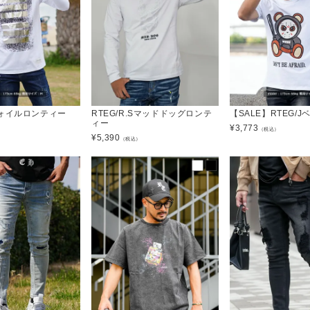
ォイルロンティー
RTEG/R.Sマッドドッグロンテ
【SALE】RTEG/
ィー
¥
3,773
）
（税込）
¥
5,390
（税込）