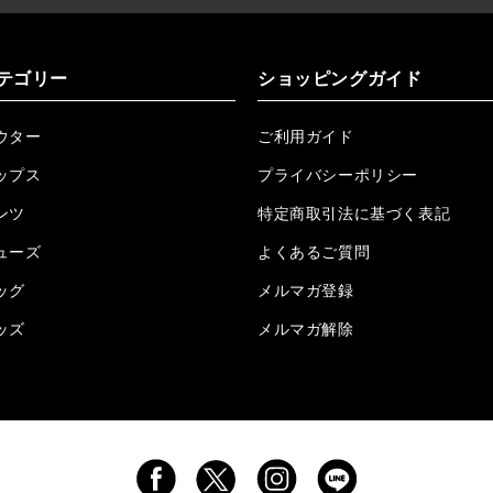
2026.06.04
RTEG OP/OEショートポロ再入荷!!!
2026.05.08
24/フリンジデニムロングパンツ再入荷!!!
テゴリー
ショッピングガイド
2026.04.28
G/グレーペイントデニムロングパンツ再入荷!!!
ウター
ご利用ガイド
2026.04.23
I.W.D.Rデニムロングパンツ再入荷!!!
ップス
プライバシーポリシー
2026.04.23
ケミカルブラックデニムロングパンツ再入荷!!!
ンツ
特定商取引法に基づく表記
ューズ
2026.04.03
RTEG R.S&Dデニムロングパンツ再入荷!!!
よくあるご質問
ッグ
メルマガ登録
2026.03.30
RTEGO.Eショルダーバッグ入荷!!!
ッズ
メルマガ解除
2026.03.27
H.P.C デニムロングパンツ再入荷しました!!!
2026.3.23
Lクロスネックレス再入荷!!!
2026.3.17
RTEG スリー/P カーゴパンツ再入荷!!!
2026.02.13
プレーン/Cロングシャツ再入荷致しました‼