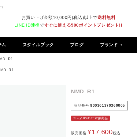
ー)
お買い上げ金額10,000円(税込)以上で
送料無料
LINE ID連携
で
すぐに使える500ポイントプレゼント!!
テム
スタイルブック
ブログ
ブランド
MD_R1
NMD_R1
NMD_R1
商品番号
900301370360005
2buy10%OFF対象商品
¥
17,600
販売価格
税込