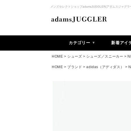
メンズセレクトショップadamsJUGGLER(アダムスジャグラ
カテゴリー
新着アイ
HOME
シューズ
シューズ／スニーカー
N
HOME
ブランド
adidas（アディダス）