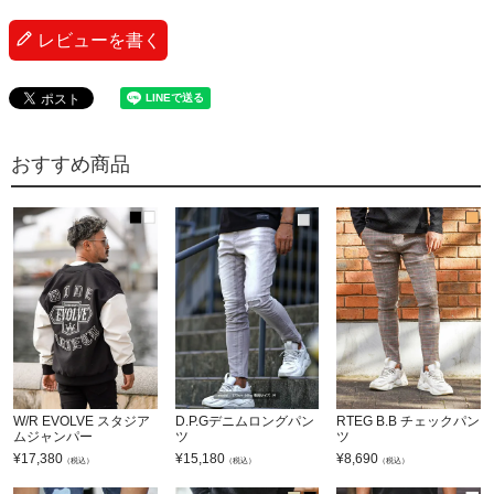
レビューを書く
おすすめ商品
W/R EVOLVE スタジア
D.P.Gデニムロングパン
RTEG B.B チェックパン
ムジャンパー
ツ
ツ
¥
17,380
¥
15,180
¥
8,690
（税込）
（税込）
（税込）