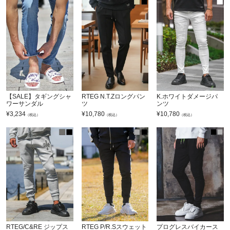
【SALE】タギングシャ
RTEG N.T.Zロングパン
K.ホワイトダメージパ
ワーサンダル
ツ
ンツ
¥
3,234
¥
10,780
¥
10,780
（税込）
（税込）
（税込）
RTEG/C&RE ジップス
RTEG P/R.Sスウェット
プログレスバイカース