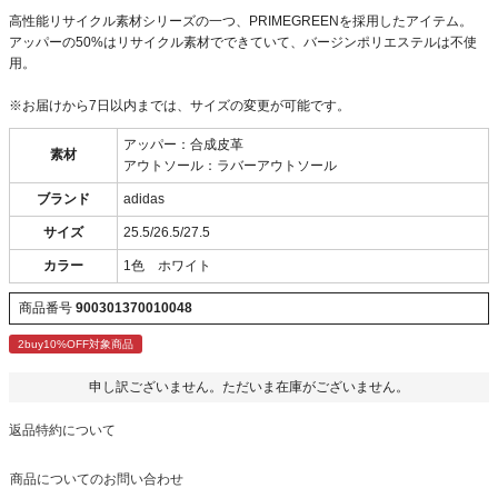
高性能リサイクル素材シリーズの一つ、PRIMEGREENを採用したアイテム。
アッパーの50%はリサイクル素材でできていて、バージンポリエステルは不使
用。
※お届けから7日以内までは、サイズの変更が可能です。
アッパー：合成皮革
素材
アウトソール：ラバーアウトソール
ブランド
adidas
サイズ
25.5/26.5/27.5
カラー
1色 ホワイト
商品番号
900301370010048
2buy10%OFF対象商品
申し訳ございません。ただいま在庫がございません。
返品特約について
商品についてのお問い合わせ