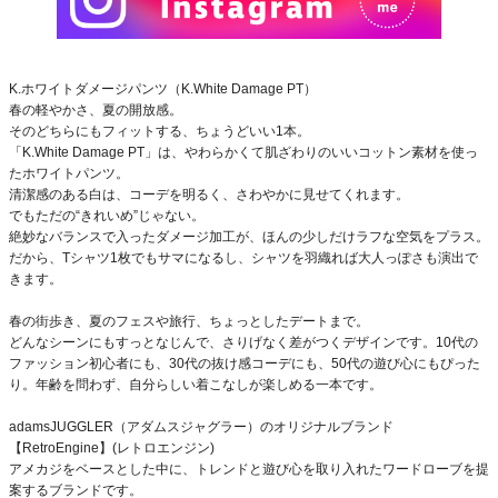
K.ホワイトダメージパンツ（K.White Damage PT）
春の軽やかさ、夏の開放感。
そのどちらにもフィットする、ちょうどいい1本。
「K.White Damage PT」は、やわらかくて肌ざわりのいいコットン素材を使っ
たホワイトパンツ。
清潔感のある白は、コーデを明るく、さわやかに見せてくれます。
でもただの“きれいめ”じゃない。
絶妙なバランスで入ったダメージ加工が、ほんの少しだけラフな空気をプラス。
だから、Tシャツ1枚でもサマになるし、シャツを羽織れば大人っぽさも演出で
きます。
春の街歩き、夏のフェスや旅行、ちょっとしたデートまで。
どんなシーンにもすっとなじんで、さりげなく差がつくデザインです。10代の
ファッション初心者にも、30代の抜け感コーデにも、50代の遊び心にもぴった
り。年齢を問わず、自分らしい着こなしが楽しめる一本です。
adamsJUGGLER（アダムスジャグラー）のオリジナルブランド
【RetroEngine】(レトロエンジン)
アメカジをベースとした中に、トレンドと遊び心を取り入れたワードローブを提
案するブランドです。