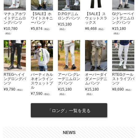
マチュアホワ
【SALE】ホ
D.P.Gデニム
【SALE】ス
G/グレーペイ
イトデニムロ
ワイトスキニ
ロングパンツ
ウェットスラ
ントデニムロ
ングパンツ
ーパンツ
ックス
ングパンツ
¥
15,180
¥
10,780
¥
5,874
¥
6,468
¥
15,180
（税込）
（税込）
（税込）
（税込）
（税込）
RTEGヘイイ
バーティカル
アーバングレ
オーバーダイ
RTEGクール
ングロングパ
ネオンライン
ーデニムロン
ダメージデニ
ストライプパ
ンツ
スウェットプ
グパンツ
ムパンツ
ンツ
ル
¥
9,790
¥
15,180
¥
15,180
¥
8,690
（税込）
（税込）
¥
7,590
（税込）
（税込）
（税込）
「ロング」一覧を見る
NEWS