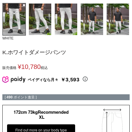
WHITE
K.ホワイトダメージパンツ
¥
10,780
販売価格
税込
￥3,593
ペイディなら月々
[
490
ポイント進呈 ]
172cm 73kgRecommended
XL
Find out more on your body type