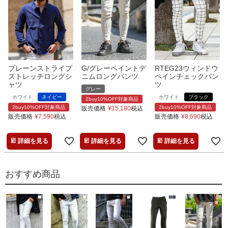
プレーンストライプ
G/グレーペイントデ
RTEG23ウィンドウ
ストレッチロングシ
ニムロングパンツ
ペインチェックパン
ャツ
ツ
グレー
ホワイト
ネイビー
ホワイト
ブラック
2buy10%OFF対象商品
2buy10%OFF対象商品
2buy10%OFF対象商品
販売価格
¥
15,180
税込
販売価格
¥
7,590
税込
販売価格
¥
8,690
税込
詳細を見る
詳細を見る
詳細を見る
おすすめ商品