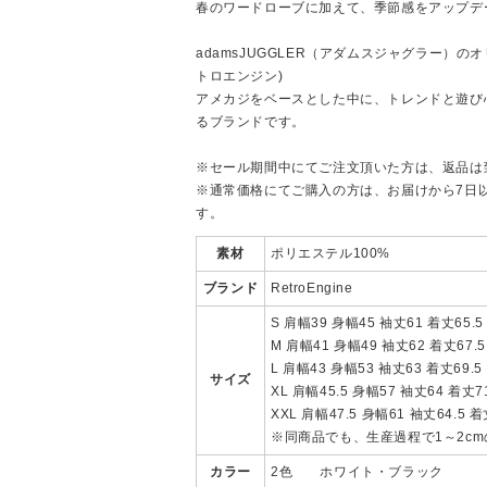
春のワードローブに加えて、季節感をアップデ
adamsJUGGLER（アダムスジャグラー）のオリ
トロエンジン)
アメカジをベースとした中に、トレンドと遊び
るブランドです。
※セール期間中にてご注文頂いた方は、返品は
※通常価格にてご購入の方は、お届けから7日
す。
素材
ポリエステル100%
ブランド
RetroEngine
S 肩幅39 身幅45 袖丈61 着丈65.5
M 肩幅41 身幅49 袖丈62 着丈67.5
L 肩幅43 身幅53 袖丈63 着丈69.5
サイズ
XL 肩幅45.5 身幅57 袖丈64 着丈71
XXL 肩幅47.5 身幅61 袖丈64.5 着
※同商品でも、生産過程で1～2c
カラー
2色 ホワイト・ブラック