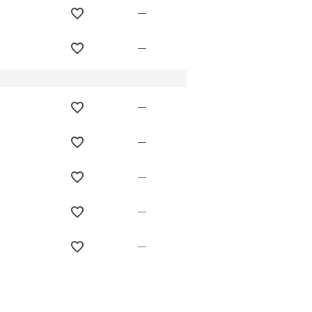
—
—
—
—
—
—
—