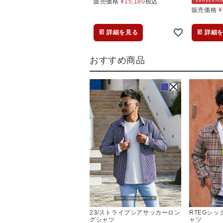
販売価格
¥
15,180
税込
販売価格
¥
詳細を見る
詳細
おすすめ商品
23/ストライプシアサッカーロン
RTEGシ
グシャツ
ャツ