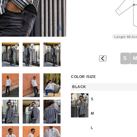
Length
69.5c
S
COLOR
SIZE
BLACK
S
M
L