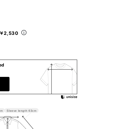
￥2,530
ed
Sleeve length
63cm
cm