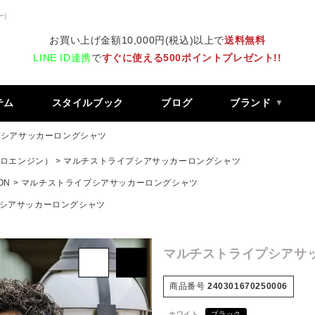
ー)
お買い上げ金額10,000円(税込)以上で
送料無料
LINE ID連携
で
すぐに使える500ポイントプレゼント!!
テム
スタイルブック
ブログ
ブランド
プシアサッカーロングシャツ
 レトロエンジン）
マルチストライプシアサッカーロングシャツ
ON
マルチストライプシアサッカーロングシャツ
シアサッカーロングシャツ
マルチストライプシアサ
商品番号
240301670250006
ホワイト
ブラック