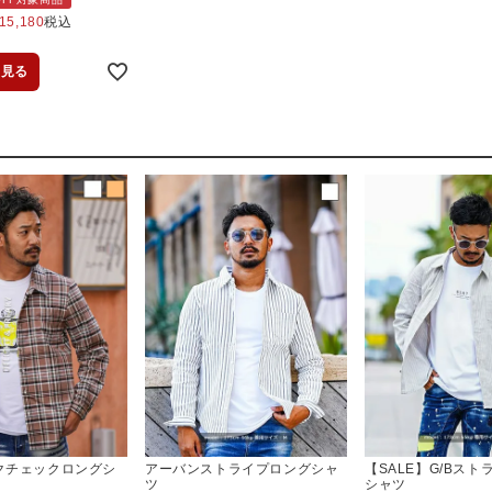
15,180
税込
を見る
ックチェックロングシ
アーバンストライプロングシャ
【SALE】G/Bス
ツ
シャツ