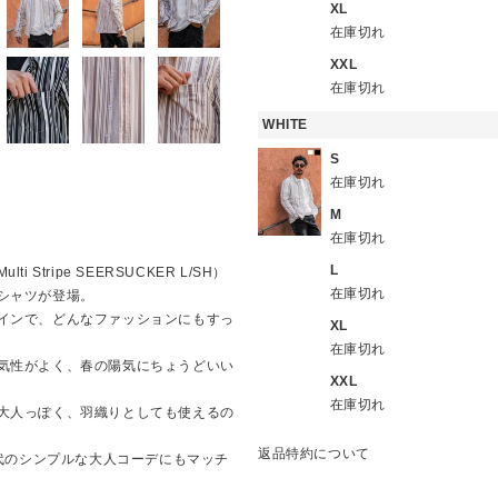
XL
在庫切れ
XXL
在庫切れ
WHITE
S
在庫切れ
M
在庫切れ
L
tripe SEERSUCKER L/SH）
在庫切れ
シャツが登場。
インで、どんなファッションにもすっ
XL
在庫切れ
気性がよく、春の陽気にちょうどいい
XXL
在庫切れ
大人っぽく、羽織りとしても使えるの
返品特約について
0代のシンプルな大人コーデにもマッチ