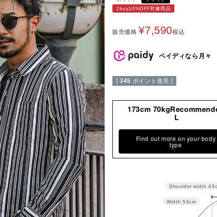
2buy10%OFF対象商品
¥
7,590
販売価格
税込
ペイディなら月々
[
345
ポイント進呈 ]
173cm 70kgRecommend
L
Find out more on your body
type
Shoulder width
43
Width
53cm