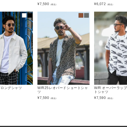
¥
7,590
¥
6,072
）
（税込）
（税込）
J.Tロングシャツ
W/R25レオパードショートシャ
W/R オーバーラッ
ツ
トシャツ
）
¥
7,590
¥
7,590
（税込）
（税込）