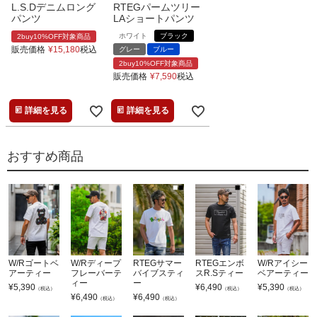
L.S.Dデニムロング
RTEGパームツリー
パンツ
LAショートパンツ
ホワイト
ブラック
2buy10%OFF対象商品
販売価格
¥
15,180
税込
グレー
ブルー
2buy10%OFF対象商品
販売価格
¥
7,590
税込
詳細を見る
詳細を見る
おすすめ商品
W/Rゴートベ
W/Rディープ
RTEGサマー
RTEGエンボ
W/Rアイシー
アーティー
フレーバーテ
バイブスティ
スR.Sティー
ベアーティー
ィー
ー
¥
5,390
¥
6,490
¥
5,390
（税込）
（税込）
（税込）
¥
6,490
¥
6,490
（税込）
（税込）