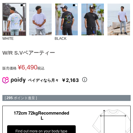
WHITE
BLACK
W/R S.Vベアーティー
¥
6,490
販売価格
税込
￥2,163
ペイディなら月々
[
295
ポイント進呈 ]
172cm 72kgRecommended
L
Find out more on your body type