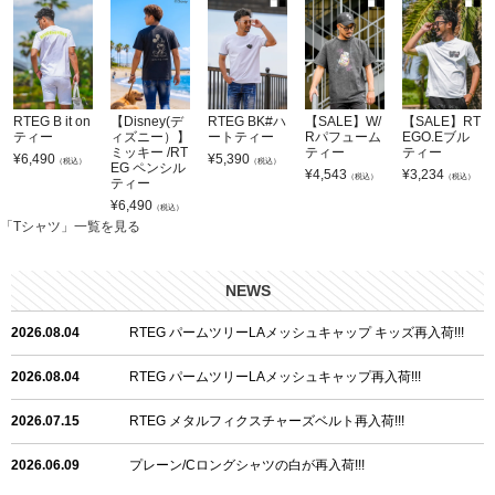
RTEG B it on
【Disney(デ
RTEG BK#ハ
【SALE】W/
【SALE】RT
ティー
ィズニー）】
ートティー
Rパフューム
EGO.Eブル
ミッキー /RT
ティー
ティー
¥
6,490
¥
5,390
（税込）
（税込）
EG ペンシル
¥
4,543
¥
3,234
（税込）
（税込）
ティー
¥
6,490
（税込）
「Tシャツ」一覧を見る
NEWS
2026.08.04
RTEG パームツリーLAメッシュキャップ キッズ再入荷!!!
2026.08.04
RTEG パームツリーLAメッシュキャップ再入荷!!!
2026.07.15
RTEG メタルフィクスチャーズベルト再入荷!!!
2026.06.09
プレーン/Cロングシャツの白が再入荷!!!