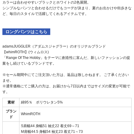
カラーは合わせやすいブラックとホワイトの2色展開。
シンプルなパンツと合わせるだけでもコーデが決まり、夏のお出かけや街歩きな
ど、毎日のスタイルで活躍してくれるアイテムです。
ロングパンツはこちら
adamsJUGGLER（アダムスジャグラー）のオリジナルブランド
【whimROTH】(ウィムロス)
「Range Of The Hobby」をテーマに創造性に富んだ、新しいファッションの提
案をし続けているブランドです。
※セール期間中にてご注文頂いた方は、返品は致しかねます。 ご了承ください
ませ。
※通常価格にてご購入の方は、お届けから7日以内まではサイズの変更が可能で
す。
素材
綿95％ ポリウレタン5%
ブラン
WhimROTH
ド
S肩幅44 身幅51 袖丈22 着丈69～71
M肩幅44.5 身幅54 袖丈23 着丈71～73