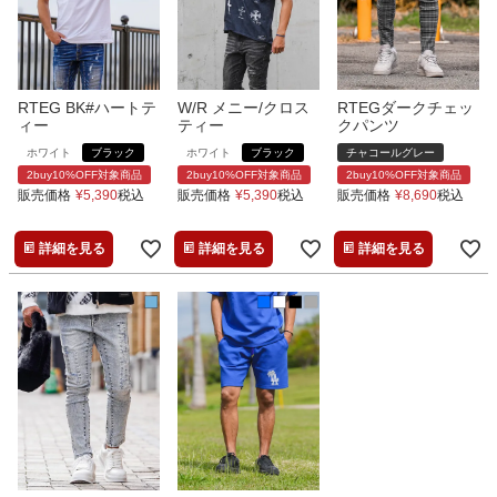
RTEG BK#ハートテ
W/R メニー/クロス
RTEGダークチェッ
ィー
ティー
クパンツ
ホワイト
ブラック
ホワイト
ブラック
チャコールグレー
2buy10%OFF対象商品
2buy10%OFF対象商品
2buy10%OFF対象商品
販売価格
¥
5,390
税込
販売価格
¥
5,390
税込
販売価格
¥
8,690
税込
詳細を見る
詳細を見る
詳細を見る