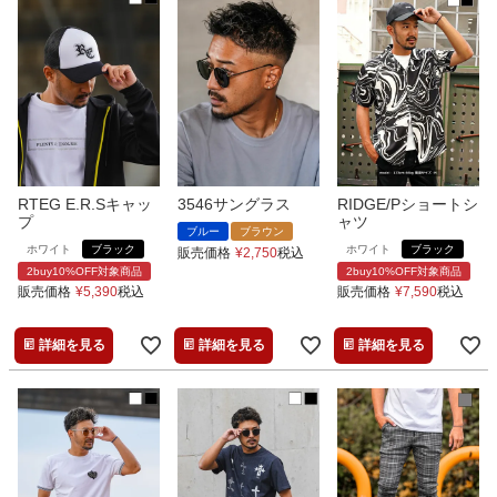
RTEG E.R.Sキャッ
3546サングラス
RIDGE/Pショートシ
プ
ャツ
ブルー
ブラウン
ホワイト
ブラック
ホワイト
ブラック
販売価格
¥
2,750
税込
2buy10%OFF対象商品
2buy10%OFF対象商品
販売価格
¥
5,390
税込
販売価格
¥
7,590
税込
詳細を見る
詳細を見る
詳細を見る