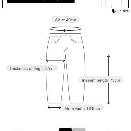
Waist
40cm
Thickness of thigh
27cm
Inseam length
79cm
Hem width
16.5cm