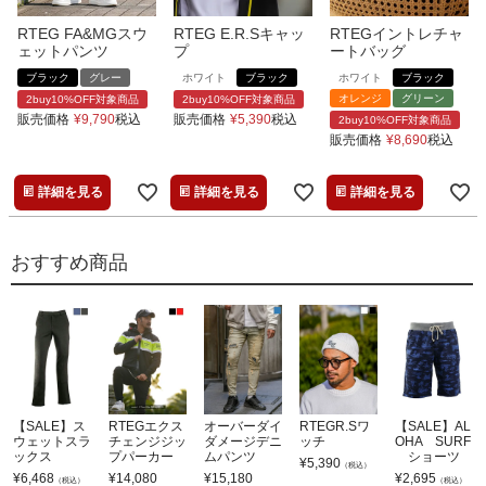
RTEG FA&MGスウ
RTEG E.R.Sキャッ
RTEGイントレチャ
ェットパンツ
プ
ートバッグ
ブラック
グレー
ホワイト
ブラック
ホワイト
ブラック
オレンジ
グリーン
2buy10%OFF対象商品
2buy10%OFF対象商品
販売価格
¥
9,790
税込
販売価格
¥
5,390
税込
2buy10%OFF対象商品
販売価格
¥
8,690
税込
詳細を見る
詳細を見る
詳細を見る
おすすめ商品
【SALE】ス
RTEGエクス
オーバーダイ
RTEGR.Sワ
【SALE】AL
ウェットスラ
チェンジジッ
ダメージデニ
ッチ
OHA SURF
ックス
プパーカー
ムパンツ
ショーツ
¥
5,390
（税込）
¥
6,468
¥
14,080
¥
15,180
¥
2,695
（税込）
（税込）