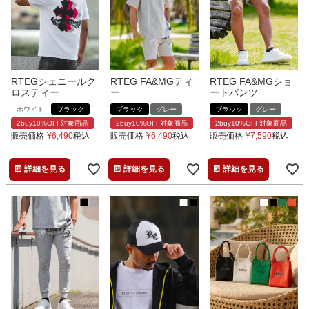
RTEGシェニールク
RTEG FA&MGティ
RTEG FA&MGショ
ロスティー
ー
ートパンツ
ホワイト
ブラック
ブラック
グレー
ブラック
グレー
2buy10%OFF対象商品
2buy10%OFF対象商品
2buy10%OFF対象商品
販売価格
¥
6,490
税込
販売価格
¥
6,490
税込
販売価格
¥
7,590
税込
詳細を見る
詳細を見る
詳細を見る