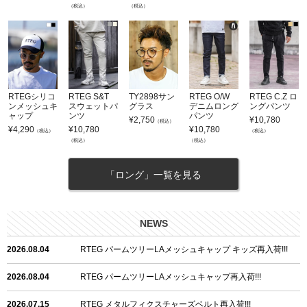
（税込）
（税込）
RTEGシリコ
RTEG S&T
TY2898サン
RTEG O/W
RTEG C.Z ロ
ンメッシュキ
スウェットパ
グラス
デニムロング
ングパンツ
ャップ
ンツ
パンツ
¥
2,750
¥
10,780
（税込）
¥
4,290
¥
10,780
¥
10,780
（税込）
（税込）
（税込）
（税込）
「ロング」一覧を見る
NEWS
2026.08.04
RTEG パームツリーLAメッシュキャップ キッズ再入荷!!!
2026.08.04
RTEG パームツリーLAメッシュキャップ再入荷!!!
2026.07.15
RTEG メタルフィクスチャーズベルト再入荷!!!