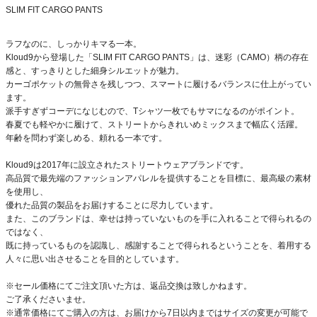
SLIM FIT CARGO PANTS
ラフなのに、しっかりキマる一本。
Kloud9から登場した「SLIM FIT CARGO PANTS」は、迷彩（CAMO）柄の存在
感と、すっきりとした細身シルエットが魅力。
カーゴポケットの無骨さを残しつつ、スマートに履けるバランスに仕上がってい
ます。
派手すぎずコーデになじむので、Tシャツ一枚でもサマになるのがポイント。
春夏でも軽やかに履けて、ストリートからきれいめミックスまで幅広く活躍。
年齢を問わず楽しめる、頼れる一本です。
Kloud9は2017年に設立されたストリートウェアブランドです。
高品質で最先端のファッションアパレルを提供することを目標に、最高級の素材
を使用し、
優れた品質の製品をお届けすることに尽力しています。
また、このブランドは、幸せは持っていないものを手に入れることで得られるの
ではなく、
既に持っているものを認識し、感謝することで得られるということを、着用する
人々に思い出させることを目的としています。
※セール価格にてご注文頂いた方は、返品交換は致しかねます。
ご了承くださいませ。
※通常価格にてご購入の方は、お届けから7日以内まではサイズの変更が可能で