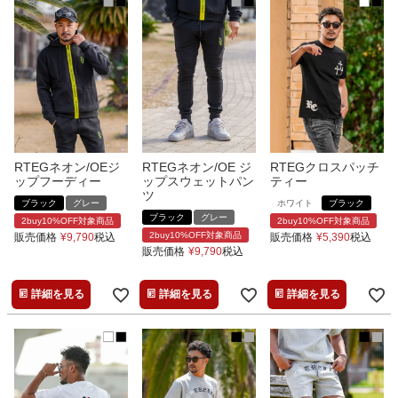
RTEGネオン/OEジ
RTEGネオン/OE ジ
RTEGクロスパッチ
ップフーディー
ップスウェットパン
ティー
ツ
ブラック
グレー
ホワイト
ブラック
ブラック
グレー
2buy10%OFF対象商品
2buy10%OFF対象商品
2buy10%OFF対象商品
販売価格
¥
9,790
税込
販売価格
¥
5,390
税込
販売価格
¥
9,790
税込
詳細を見る
詳細を見る
詳細を見る