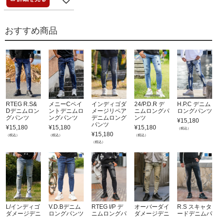
おすすめ商品
RTEG R.S&
メニーCペイ
インディゴダ
24/P.D.R デ
H.P.C デニム
Dデニムロン
ントデニムロ
メージリペア
ニムロングパ
ロングパンツ
グパンツ
ングパンツ
デニムロング
ンツ
¥
15,180
パンツ
¥
15,180
¥
15,180
¥
15,180
（税込）
¥
15,180
（税込）
（税込）
（税込）
（税込）
L/インディゴ
V.D.Bデニム
RTEG I/P デ
オーバーダイ
R.S スキャタ
ダメージデニ
ロングパンツ
ニムロングパ
ダメージデニ
ードデニムパ