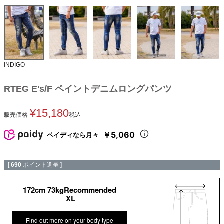
INDIGO
RTEG E's/F ペイントデニムロングパンツ
¥
15,180
販売価格
税込
￥5,060
ペイディなら月々
[
690
ポイント進呈 ]
172cm 73kgRecommended
XL
Find out more on your body type