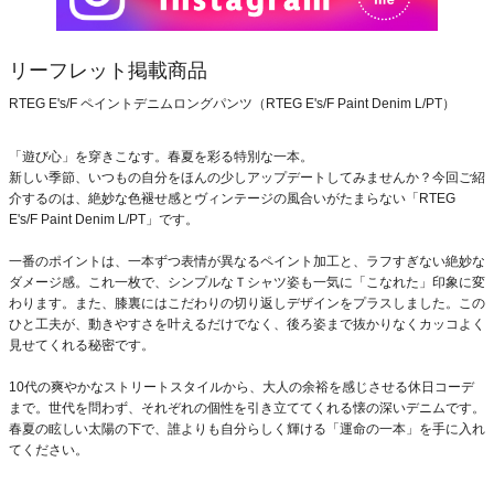
リーフレット掲載商品
RTEG E's/F ペイントデニムロングパンツ（RTEG E's/F Paint Denim L/PT）
「遊び心」を穿きこなす。春夏を彩る特別な一本。
新しい季節、いつもの自分をほんの少しアップデートしてみませんか？今回ご紹
介するのは、絶妙な色褪せ感とヴィンテージの風合いがたまらない「RTEG
E's/F Paint Denim L/PT」です。
一番のポイントは、一本ずつ表情が異なるペイント加工と、ラフすぎない絶妙な
ダメージ感。これ一枚で、シンプルなＴシャツ姿も一気に「こなれた」印象に変
わります。また、膝裏にはこだわりの切り返しデザインをプラスしました。この
ひと工夫が、動きやすさを叶えるだけでなく、後ろ姿まで抜かりなくカッコよく
見せてくれる秘密です。
10代の爽やかなストリートスタイルから、大人の余裕を感じさせる休日コーデ
まで。世代を問わず、それぞれの個性を引き立ててくれる懐の深いデニムです。
春夏の眩しい太陽の下で、誰よりも自分らしく輝ける「運命の一本」を手に入れ
てください。