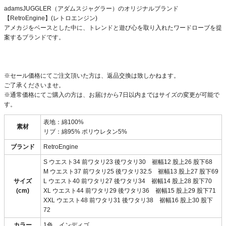
adamsJUGGLER（アダムスジャグラー）のオリジナルブランド
【RetroEngine】(レトロエンジン)
アメカジをベースとした中に、トレンドと遊び心を取り入れたワードローブを提
案するブランドです。
※セール価格にてご注文頂いた方は、返品交換は致しかねます。
ご了承くださいませ。
※通常価格にてご購入の方は、お届けから7日以内まではサイズの変更が可能で
す。
表地：綿100%
素材
リブ：綿95% ポリウレタン5%
ブランド
RetroEngine
S ウエスト34 前ワタリ23 後ワタリ30 裾幅12 股上26 股下68
M ウエスト37 前ワタリ25 後ワタリ32.5 裾幅13 股上27 股下69
サイズ
L ウエスト40 前ワタリ27 後ワタリ34 裾幅14 股上28 股下70
(cm)
XL ウエスト44 前ワタリ29 後ワタリ36 裾幅15 股上29 股下71
XXL ウエスト48 前ワタリ31 後ワタリ38 裾幅16 股上30 股下
72
カラー
1色 インディゴ