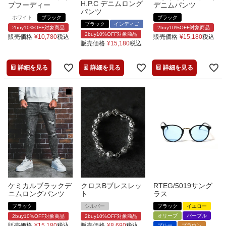
H.P.C デニムロング
プフーディー
デニムパンツ
パンツ
ホワイト
ブラック
ブラック
ブラック
インディゴ
2buy10%OFF対象商品
2buy10%OFF対象商品
2buy10%OFF対象商品
販売価格
¥
10,780
税込
販売価格
¥
15,180
税込
販売価格
¥
15,180
税込
詳細を見る
詳細を見る
詳細を見る
ケミカルブラックデ
クロスBブレスレッ
RTEG/5019サング
ニムロングパンツ
ト
ラス
ブラック
シルバー
ブラック
イエロー
オリーブ
パープル
2buy10%OFF対象商品
2buy10%OFF対象商品
販売価格
¥
15,180
税込
販売価格
¥
8,690
税込
ブルー
ブラウン