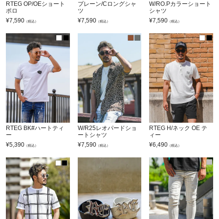
RTEG OP/OEショート
プレーン/Cロングシャ
W/RO.Pカラーショート
ポロ
ツ
シャツ
¥
7,590
¥
7,590
¥
7,590
（税込）
（税込）
（税込）
RTEG BK#ハートティ
W/R25レオパードショ
RTEG H/ネック OE テ
ー
ートシャツ
ィー
¥
5,390
¥
7,590
¥
6,490
（税込）
（税込）
（税込）