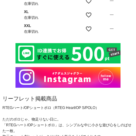
—
在庫切れ
XL
—
在庫切れ
XXL
—
在庫切れ
リーフレット掲載商品
RTEGハート/OPショートポロ（RTEG Heart/OP S/POLO）
ただのポロじゃ、物足りない日に。
「RTEGハート/OPショートポロ」は、シンプルな中に小さな遊び心をしのばせ
た一枚。