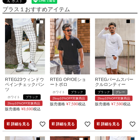
プラス１おすすめアイテム
RTEG23ウィンドウ
RTEG OP/OEショ
RTEGパームスパー
ペインチェックパン
ートポロ
クルロンティー
ツ
ホワイト
ブラック
ブラック
グレー
ホワイト
ブラック
2buy10%OFF対象商品
2buy10%OFF対象商品
2buy10%OFF対象商品
販売価格
¥
7,590
税込
販売価格
¥
7,590
税込
販売価格
¥
8,690
税込
詳細を見る
詳細を見る
詳細を見る