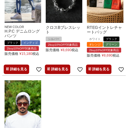
NEW COLOR
クロスBブレスレッ
RTEGイントレチャ
H.P.C デニムロング
ト
ートバッグ
パンツ
シルバー
ホワイト
ブラック
ブラック
インディゴ
オレンジ
グリーン
2buy10%OFF対象商品
2buy10%OFF対象商品
販売価格
¥
8,690
税込
2buy10%OFF対象商品
販売価格
¥
15,180
税込
販売価格
¥
8,690
税込
詳細を見る
詳細を見る
詳細を見る