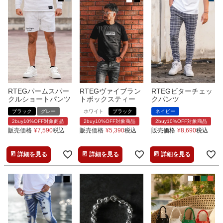
RTEGパームスパー
RTEGヴァイブラン
RTEGビターチェッ
クルショートパンツ
トボックスティー
クパンツ
ブラック
グレー
ホワイト
ブラック
ネイビー
2buy10%OFF対象商品
2buy10%OFF対象商品
2buy10%OFF対象商品
販売価格
¥
7,590
税込
販売価格
¥
5,390
税込
販売価格
¥
8,690
税込
詳細を見る
詳細を見る
詳細を見る