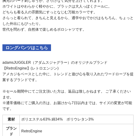
胸元のハート刺しゅうが、さりげなく気分を上げてくれます。
ホワイトはやわらかく軽やかに、ブラックは大人っぽくクールに。
どちらも着る人の雰囲気にすっとなじむ万能カラーです。
さらっと着られて、きちんと見えるから、通学やおでかけはもちろん、ちょっと
した外出にもぴったり。
世代を問わず、自然体で楽しめるポロシャツです。
ロングパンツはこちら
adamsJUGGLER（アダムスジャグラー）のオリジナルブランド
【RetroEngine】(レトロエンジン)
アメカジをベースとした中に、トレンドと遊び心を取り入れたワードローブを提
案するブランドです。
※セール期間中にてご注文頂いた方は、返品は致しかねます。 ご了承ください
ませ。
※通常価格にてご購入の方は、お届けから7日以内までは、サイズの変更が可能
です。
素材
ポリエステル63% 綿34% ポリウレタン3%
ブラン
RetroEngine
ド