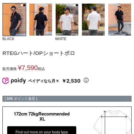
BLACK
WHITE
RTEGハート/OPショートポロ
¥
7,590
販売価格
税込
￥2,530
ペイディなら月々
[
345
ポイント進呈 ]
172cm 72kgRecommended
XL
Find out more on your body type