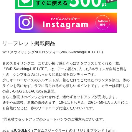
リーフレット掲載商品
W/R スウィッチング&HFロンティー(W/R Switching&HF L/TEE)
春のスタイリングに、ほどよい抜け感と今っぽさをプラスしてくれる一枚。
「W/R Switching&HF L/TEE」は、アーム部分に入った2本ラインが自然と目を
引き、シンプルなのにしっかり印象に残るロンティーです。
少しオーバーサイズのシルエットが、着るだけでこなれたバランスを演出。体の
ラインを気にせず、ラフに着られるのも嬉しいポイントです。カラーは着回し力
の高いGRAYとBLACKの2色展開。
さらに別売りのパンツと合わせれば、迷わずセットアップが完成します。
通学や放課後、週末の街歩きまで、10代はもちろん、20代～50代の大人世代に
も自然になじむ、春のワードローブに迎えたいロンTです。
*同素材でセットアップのショートパンツのご用意もございます。
adamsJUGGLER（アダムスジャグラー）のオリジナルブランド【whim