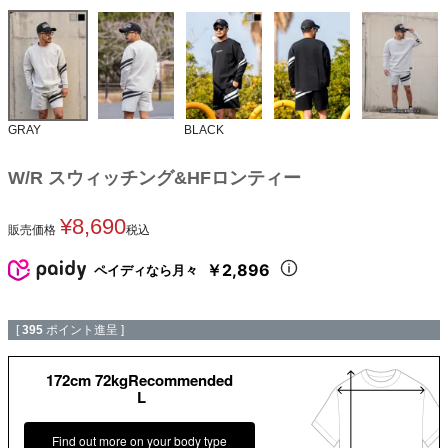
GRAY
BLACK
W/R スウィッチング&HFロンティー
¥
8,690
販売価格
税込
￥2,896
ペイディなら月々
[
395
ポイント進呈 ]
172cm 72kgRecommended
L
Find out more on your body type