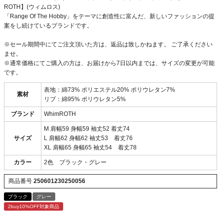
ROTH】(ウィムロス)
「Range Of The Hobby」をテーマに創造性に富んだ、新しいファッションの提
案をし続けているブランドです。
※セール期間中にてご注文頂いた方は、返品は致しかねます。 ご了承ください
ませ。
※通常価格にてご購入の方は、お届けから7日以内までは、サイズの変更が可能
です。
表地：綿73% ポリエステル20% ポリウレタン7%
素材
リブ：綿95% ポリウレタン5%
ブランド
WhimROTH
M 肩幅59 身幅59 袖丈52 着丈74
サイズ
L 肩幅62 身幅62 袖丈53 着丈76
XL 肩幅65 身幅65 袖丈54 着丈78
カラー
2色 ブラック・グレー
商品番号
250601230250056
ブラック
グレー
2buy10%OFF対象商品