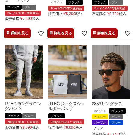
ホワイト
ブラック
ブラック
グレー
ブラック
グレー
2buy10%OFF対象商品
2buy10%OFF対象商品
2buy10%OFF対象商品
販売価格
¥
5,390
税込
販売価格
¥
9,790
税込
販売価格
¥
7,590
税込
詳細を見る
詳細を見る
詳細を見る
RTEG 3C/グラロン
RTEGボックスショ
2853サングラス
グパンツ
ルダーバッグ
ホワイト
ブラック
ブラック
グレー
ブラック
イエロー
グレー
2buy10%OFF対象商品
2buy10%OFF対象商品
パープル
ブルー
販売価格
¥
9,790
税込
販売価格
¥
8,690
税込
クリア
販売価格
¥
2,750
税込