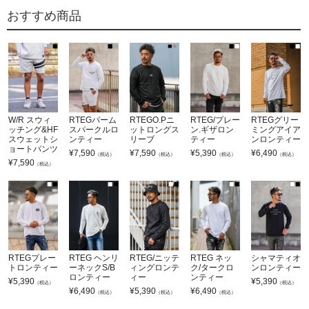
おすすめ商品
W/R スウィ
RTEGパーム
RTEGO.Pニ
RTEG/プレー
RTEGグリー
ッチング&HF
スパークルロ
ットロングス
ン.ギザロン
ミングアイア
スウェットシ
ンティー
リーブ
ティー
ンロンティー
ョートパンツ
¥
7,590
¥
7,590
¥
5,390
¥
6,490
（税込）
（税込）
（税込）
（税込）
¥
7,590
（税込）
RTEGプレー
RTEG ヘンリ
RTEG/ニッテ
RTEG ネッ
シャマティオ
トロンティー
ーネックS/B
ィングロンテ
ク/タークロ
ンロンティー
ロンティー
ィー
ンティー
¥
5,390
¥
5,390
（税込）
（税込）
¥
6,490
¥
5,390
¥
6,490
（税込）
（税込）
（税込）