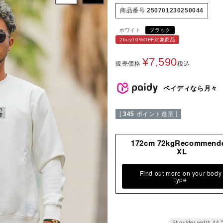
商品番号
250701230250044
ホワイト
ブラック
2buy10%OFF対象商品
¥
7,590
販売価格
税込
ペイディなら月々
[
345
ポイント進呈 ]
172cm 72kgRecommend
XL
Find out more on your body
type
Shoulder width
44.