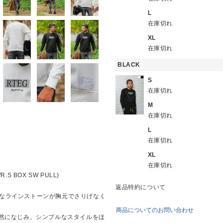
L
在庫切れ
XL
在庫切れ
BLACK
S
在庫切れ
M
在庫切れ
L
在庫切れ
XL
在庫切れ
S BOX SW PULL)
返品特約について
、控えめなラインストーンが胸元でさりげなく
商品についてのお問い合わせ
然になじみ、シンプルなスタイルをほ