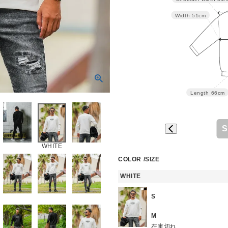
Width
51cm
Length
66cm
S
WHITE
COLOR
SIZE
WHITE
S
M
在庫切れ