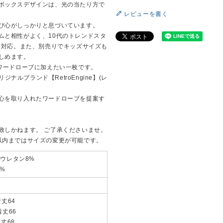
ボックスデザインは、光の当たり方で
レビューを書く
び心がしっかりと息づいています。
ムと相性がよく、10代のトレンドスタ
く対応。また、別売りでキッズサイズも
しめます。
ワードローブに加えたい一枚です。
ジナルブランド【RetroEngine】(レ
心を取り入れたワードローブを提案す
致しかねます。 ご了承くださいませ。
以内まではサイズの変更が可能です。
ウレタン8%
%
着丈64
着丈66
着丈68