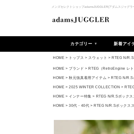
メンズセレクトショップadamsJUGGLER(アダムスジャグラ
カテゴリー
新着アイ
HOME
トップス
スウェット
RTEG N/
HOME
ブランド
RTEG（RetroEngine
HOME
秋元強真着用アイテム
RTEG N/
HOME
2025 WINTER COLLECTION
RTE
HOME
インナー特集
RTEG N/R.Sボッ
HOME
30代・40代
RTEG N/R.Sボック