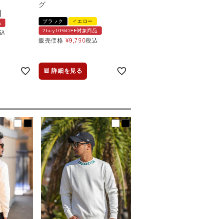
グ
ブラック
イエロー
品
2buy10%OFF対象商品
込
販売価格
¥
9,790
税込
詳細を見る