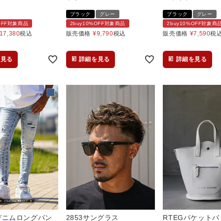
ブラック
グレー
ブラック
グレー
%OFF対象商品
2buy10%OFF対象商品
2buy10%OFF対象商
17,380
税込
販売価格
¥
9,790
税込
販売価格
¥
7,590
税
を見る
詳細を見る
詳細を見る
.Rデニムロングパン
2853サングラス
RTEGバケットバ