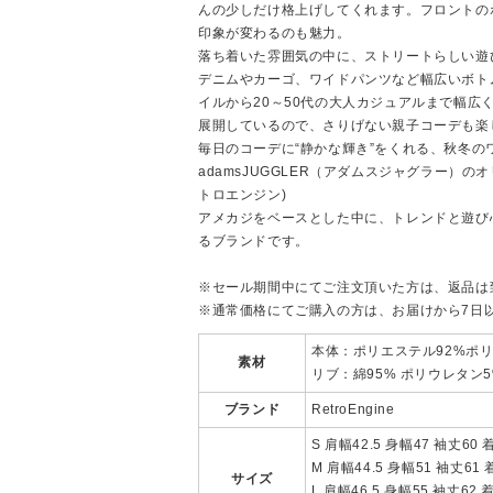
んの少しだけ格上げしてくれます。フロントの
印象が変わるのも魅力。
落ち着いた雰囲気の中に、ストリートらしい遊
デニムやカーゴ、ワイドパンツなど幅広いボト
イルから20～50代の大人カジュアルまで幅広
展開しているので、さりげない親子コーデも楽
毎日のコーデに“静かな輝き”をくれる、秋冬の
adamsJUGGLER（アダムスジャグラー）のオリ
トロエンジン)
アメカジをベースとした中に、トレンドと遊び
るブランドです。
※セール期間中にてご注文頂いた方は、返品は
※通常価格にてご購入の方は、お届けから7日
本体：ポリエステル92%ポリ
素材
リブ：綿95% ポリウレタン5
ブランド
RetroEngine
S 肩幅42.5 身幅47 袖丈60 
M 肩幅44.5 身幅51 袖丈61 
サイズ
L 肩幅46.5 身幅55 袖丈62 