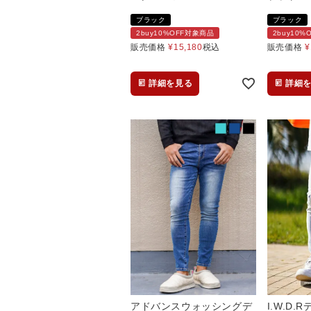
ブラック
ブラック
2buy10%OFF対象商品
2buy10
販売価格
¥
15,180
税込
販売価格
¥
詳細を見る
詳細
アドバンスウォッシングデ
I.W.D