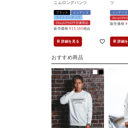
ニムロングパンツ
ツ
ブラック
インディゴ
インディゴ
ライトインディゴ
2buy10
2buy10%OFF対象商品
販売価格
¥
販売価格
¥
15,180
税込
詳細を見る
詳細
おすすめ商品