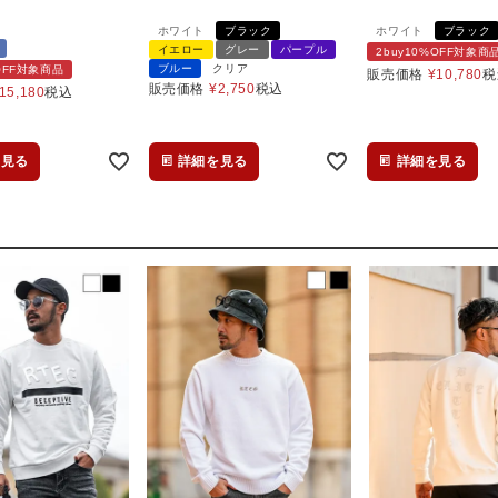
ホワイト
ブラック
ホワイト
ブラック
イエロー
グレー
パープル
2buy10%OFF対象商
ブルー
クリア
%OFF対象商品
販売価格
¥
10,780
税
販売価格
¥
2,750
税込
15,180
税込
を見る
詳細を見る
詳細を見る