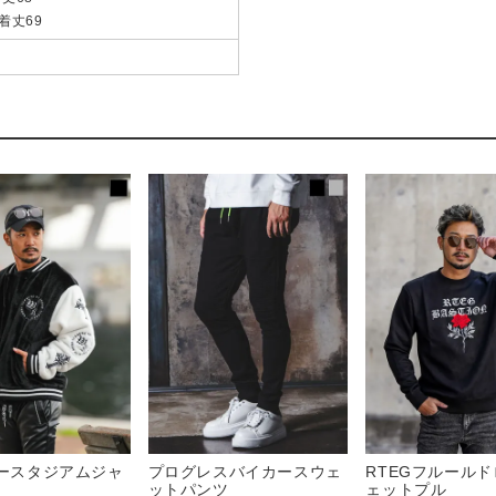
 着丈69
ァースタジアムジャ
プログレスバイカースウェ
RTEGフルール
ットパンツ
ェットプル