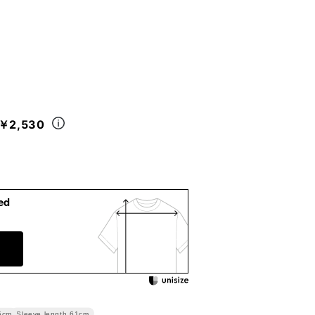
￥2,530
ed
Sleeve length
61cm
5cm