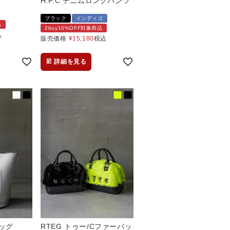
H.P.C デニムロングパンツ
ブラック
インディゴ
品
2buy10%OFF対象商品
込
販売価格
¥
15,180
税込
詳細を見る
ッグ
RTEG トゥー/Cファーバッ