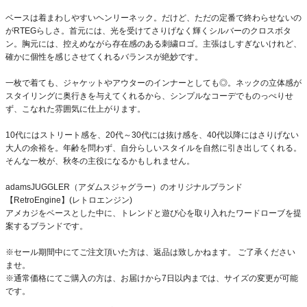
ベースは着まわしやすいヘンリーネック。だけど、ただの定番で終わらせないの
がRTEGらしさ。首元には、光を受けてさりげなく輝くシルバーのクロスボタ
ン。胸元には、控えめながら存在感のある刺繍ロゴ。主張はしすぎないけれど、
確かに個性を感じさせてくれるバランスが絶妙です。
一枚で着ても、ジャケットやアウターのインナーとしても◎。ネックの立体感が
スタイリングに奥行きを与えてくれるから、シンプルなコーデでものっぺりせ
ず、こなれた雰囲気に仕上がります。
10代にはストリート感を、20代～30代には抜け感を、40代以降にはさりげない
大人の余裕を。年齢を問わず、自分らしいスタイルを自然に引き出してくれる。
そんな一枚が、秋冬の主役になるかもしれません。
adamsJUGGLER（アダムスジャグラー）のオリジナルブランド
【RetroEngine】(レトロエンジン)
アメカジをベースとした中に、トレンドと遊び心を取り入れたワードローブを提
案するブランドです。
※セール期間中にてご注文頂いた方は、返品は致しかねます。 ご了承ください
ませ。
※通常価格にてご購入の方は、お届けから7日以内までは、サイズの変更が可能
です。