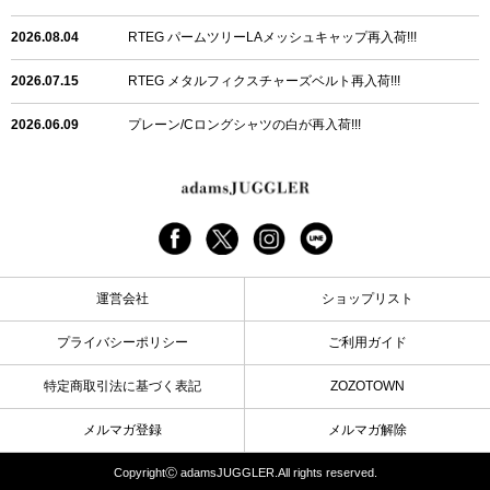
2026.08.04
RTEG パームツリーLAメッシュキャップ再入荷!!!
2026.07.15
RTEG メタルフィクスチャーズベルト再入荷!!!
2026.06.09
プレーン/Cロングシャツの白が再入荷!!!
2026.06.04
RTEGハート/OPショートポロ再入荷!!!
2026.06.04
RTEG OP/OEショートポロ再入荷!!!
2026.05.08
24/フリンジデニムロングパンツ再入荷!!!
運営会社
ショップリスト
2026.04.28
G/グレーペイントデニムロングパンツ再入荷!!!
プライバシーポリシー
ご利用ガイド
2026.04.23
I.W.D.Rデニムロングパンツ再入荷!!!
特定商取引法に基づく表記
ZOZOTOWN
2026.04.23
ケミカルブラックデニムロングパンツ再入荷!!!
メルマガ登録
メルマガ解除
2026.04.03
RTEG R.S&Dデニムロングパンツ再入荷!!!
CopyrightⒸ adamsJUGGLER.All rights reserved.
2026.03.30
RTEGO.Eショルダーバッグ入荷!!!