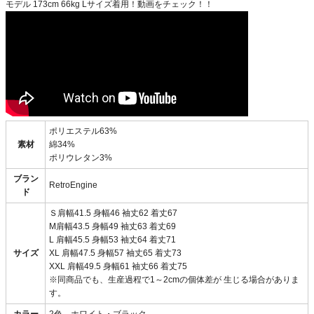
モデル 173cm 66kg Lサイズ着用！動画をチェック！！
ポリエステル63%
素材
綿34%
ポリウレタン3%
ブラン
RetroEngine
ド
Ｓ肩幅41.5 身幅46 袖丈62 着丈67
M肩幅43.5 身幅49 袖丈63 着丈69
L 肩幅45.5 身幅53 袖丈64 着丈71
サイズ
XL 肩幅47.5 身幅57 袖丈65 着丈73
XXL 肩幅49.5 身幅61 袖丈66 着丈75
※同商品でも、生産過程で1～2cmの個体差が 生じる場合がありま
す。
カラー
2色 ホワイト・ブラック