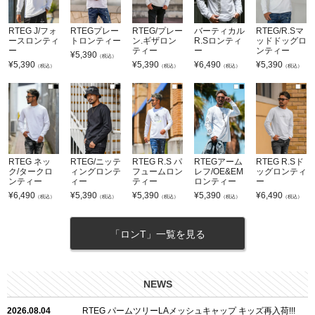
RTEG J/フォ
RTEGプレー
RTEG/プレー
バーティカル
RTEG/R.Sマ
ースロンティ
トロンティー
ン.ギザロン
R.Sロンティ
ッドドッグロ
ー
ティー
ー
ンティー
¥
5,390
（税込）
¥
5,390
¥
5,390
¥
6,490
¥
5,390
（税込）
（税込）
（税込）
（税込）
RTEG ネッ
RTEG/ニッテ
RTEG R.S パ
RTEGアーム
RTEG R.Sド
ク/タークロ
ィングロンテ
フュームロン
レフ/OE&EM
ッグロンティ
ンティー
ィー
ティー
ロンティー
ー
¥
6,490
¥
5,390
¥
5,390
¥
5,390
¥
6,490
（税込）
（税込）
（税込）
（税込）
（税込）
「ロンT」一覧を見る
NEWS
2026.08.04
RTEG パームツリーLAメッシュキャップ キッズ再入荷!!!