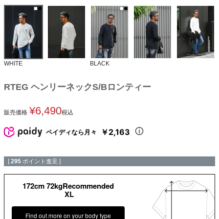
WHITE
BLACK
RTEG ヘンリーネックS/Bロンティー
¥
6,490
販売価格
税込
￥2,163
ペイディなら月々
[
295
ポイント進呈 ]
172cm 72kgRecommended
XL
Find out more on your body type