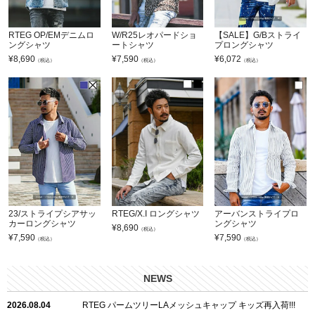
RTEG OP/EMデニムロ
W/R25レオパードショ
【SALE】G/Bストライ
ングシャツ
ートシャツ
プロングシャツ
¥
8,690
¥
7,590
¥
6,072
（税込）
（税込）
（税込）
23/ストライプシアサッ
RTEG/X.I ロングシャツ
アーバンストライプロ
カーロングシャツ
ングシャツ
¥
8,690
（税込）
¥
7,590
¥
7,590
（税込）
（税込）
NEWS
2026.08.04
RTEG パームツリーLAメッシュキャップ キッズ再入荷!!!