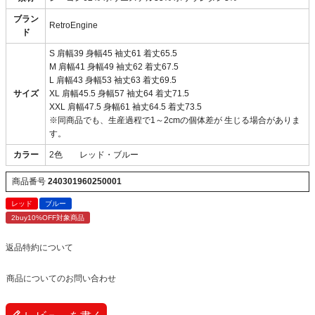
ブラン
RetroEngine
ド
S 肩幅39 身幅45 袖丈61 着丈65.5
M 肩幅41 身幅49 袖丈62 着丈67.5
L 肩幅43 身幅53 袖丈63 着丈69.5
サイズ
XL 肩幅45.5 身幅57 袖丈64 着丈71.5
XXL 肩幅47.5 身幅61 袖丈64.5 着丈73.5
※同商品でも、生産過程で1～2cmの個体差が 生じる場合がありま
す。
カラー
2色 レッド・ブルー
商品番号
240301960250001
レッド
ブルー
2buy10%OFF対象商品
返品特約について
商品についてのお問い合わせ