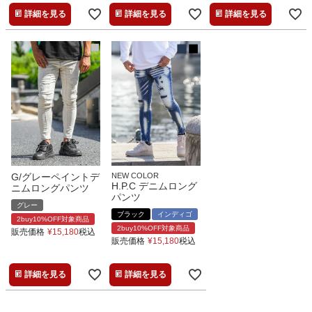
詳細を見る
詳細を見る
詳細を見る
G/グレーペイントデ
NEW COLOR
H.P.C デニムロング
ニムロングパンツ
パンツ
グレー
ブラック
インディゴ
2buy10%OFF対象商品
2buy10%OFF対象商品
販売価格
¥
15,180
税込
販売価格
¥
15,180
税込
詳細を見る
詳細を見る