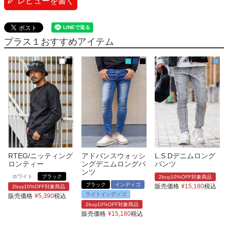
レビューを書く
プラス１おすすめアイテム
RTEG/ニッティング
アドバンスウォッシ
L.S.Dデニムロング
ロンティー
ングデニムロングパ
パンツ
ンツ
ホワイト
ブラック
2buy10%OFF対象商品
ブラック
インディゴ
販売価格
¥
15,180
税込
2buy10%OFF対象商品
ライトインディゴ
販売価格
¥
5,390
税込
2buy10%OFF対象商品
販売価格
¥
15,180
税込