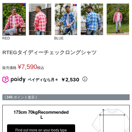
RED
BLUE
RTEGタイディーチェックロングシャツ
¥
7,590
販売価格
税込
￥2,530
ペイディなら月々
[
345
ポイント進呈 ]
173cm 70kgRecommended
L
Find out more on your body type