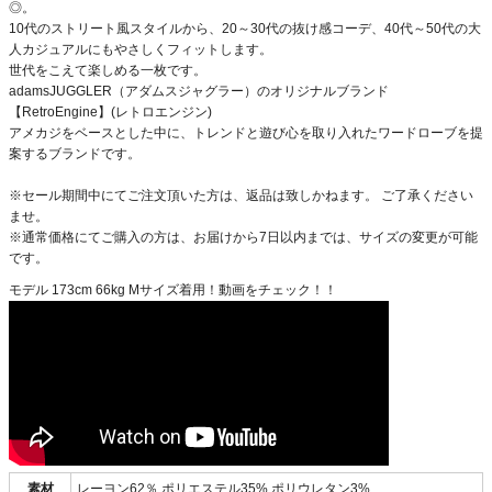
◎。
10代のストリート風スタイルから、20～30代の抜け感コーデ、40代～50代の大
人カジュアルにもやさしくフィットします。
世代をこえて楽しめる一枚です。
adamsJUGGLER（アダムスジャグラー）のオリジナルブランド
【RetroEngine】(レトロエンジン)
アメカジをベースとした中に、トレンドと遊び心を取り入れたワードローブを提
案するブランドです。
※セール期間中にてご注文頂いた方は、返品は致しかねます。 ご了承ください
ませ。
※通常価格にてご購入の方は、お届けから7日以内までは、サイズの変更が可能
です。
モデル 173cm 66kg Mサイズ着用！動画をチェック！！
素材
レーヨン62％ ポリエステル35% ポリウレタン3%