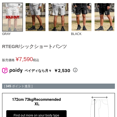
GRAY
BLACK
RTEGR/シックショートパンツ
¥
7,590
販売価格
税込
￥2,530
ペイディなら月々
[
345
ポイント進呈 ]
172cm 73kgRecommended
XL
Find out more on your body type