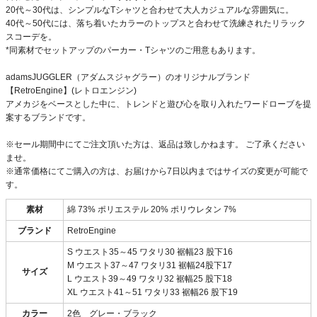
20代～30代は、シンプルなTシャツと合わせて大人カジュアルな雰囲気に。
40代～50代には、落ち着いたカラーのトップスと合わせて洗練されたリラック
スコーデを。
*同素材でセットアップのパーカー・Tシャツのご用意もあります。
adamsJUGGLER（アダムスジャグラー）のオリジナルブランド
【RetroEngine】(レトロエンジン)
アメカジをベースとした中に、トレンドと遊び心を取り入れたワードローブを提
案するブランドです。
※セール期間中にてご注文頂いた方は、返品は致しかねます。 ご了承ください
ませ。
※通常価格にてご購入の方は、お届けから7日以内まではサイズの変更が可能で
す。
素材
綿 73% ポリエステル 20% ポリウレタン 7%
ブランド
RetroEngine
S ウエスト35～45 ワタリ30 裾幅23 股下16
M ウエスト37～47 ワタリ31 裾幅24股下17
サイズ
L ウエスト39～49 ワタリ32 裾幅25 股下18
XL ウエスト41～51 ワタリ33 裾幅26 股下19
カラー
2色 グレー・ブラック