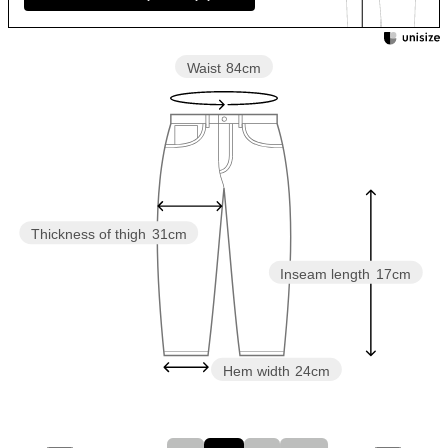
Waist
84cm
Thickness of thigh
31cm
Inseam length
17cm
Hem width
24cm