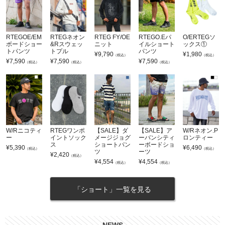
RTEGOE/EM
RTEGネオン
RTEG FY/OE
RTEGO.Eパ
O/ERTEGソ
ボードショー
&Rスウェッ
ニット
イルショート
ックス①
トパンツ
トプル
パンツ
¥
9,790
¥
1,980
（税込）
（税込）
¥
7,590
¥
7,590
¥
7,590
（税込）
（税込）
（税込）
W/Rニコティ
RTEGワンポ
【SALE】ダ
【SALE】ア
W/Rネオン.P
ー
イントソック
メージジョグ
ーバンシティ
ロンティー
ス
ショートパン
ーボードショ
¥
5,390
¥
6,490
（税込）
（税込）
ツ
ーツ
¥
2,420
（税込）
¥
4,554
¥
4,554
（税込）
（税込）
「ショート」一覧を見る