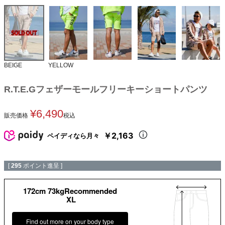
BEIGE
YELLOW
R.T.E.Gフェザーモールフリーキーショートパンツ
¥
6,490
販売価格
税込
￥2,163
ペイディなら月々
[
295
ポイント進呈 ]
172cm 73kgRecommended
XL
Find out more on your body type