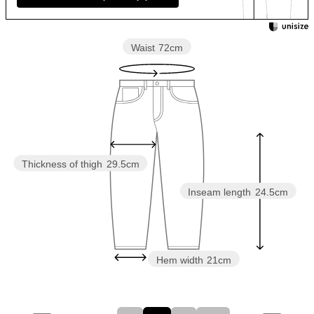
Waist
72cm
Thickness of thigh
29.5cm
Inseam length
24.5cm
Hem width
21cm