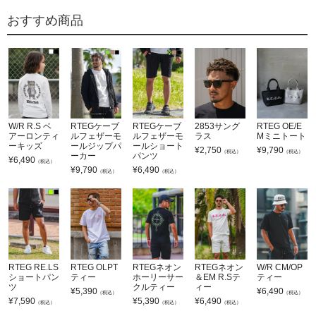
おすすめ商品
W/R R.S ベ
RTEGケーブ
RTEGケーブ
2853サング
RTEG OE/E
アーロンティ
ルフェザーモ
ルフェザーモ
ラス
Mミニトート
ーキッズ
ールジップパ
ールショート
¥
2,750
¥
9,790
（税込）
（税込）
ーカー
パンツ
¥
6,490
（税込）
¥
9,790
¥
6,490
（税込）
（税込）
RTEG RE.LS
RTEG OLPT
RTEGネオン
RTEGネオン
W/R CM/OP
ショートパン
ティー
ホーリーサー
＆EM R.Sテ
ティー
ツ
クルティー
ィー
¥
5,390
¥
6,490
（税込）
（税込）
¥
7,590
¥
5,390
¥
6,490
（税込）
（税込）
（税込）