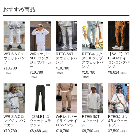
おすすめ商品
W/R S.A.Cス
W/Rスナジー
RTEG S&T
RTEGルック
【SALE】RT
ウェットパン
&OE ロング
スウェットパ
ス/EX ジップ
EG/OPナイ
ツ
ジップパーカ
ンツ
スウェットパ
ロンロングパ
ー
ンツ
ンツ
¥
10,780
¥
10,780
¥
10,780
¥
10,780
¥
8,624
（税込）
（税込）
（税込）
（税込）
（税込）
W/R S.A.Cロ
【SALE】ス
W/Rレオパー
RTEG S&T
RTEGネオン
ングジップパ
ウェットスラ
ドラインナイ
スウェットプ
&Rスウェッ
ーカー
ックス
ロンパンツ
ル
トプル
¥
10,780
¥
6,468
¥
10,780
¥
9,790
¥
7,590
（税込）
（税込）
（税込）