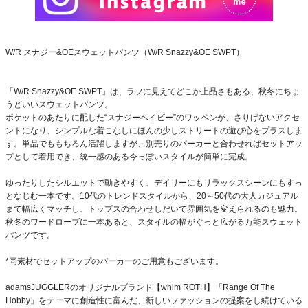
W/R スナジー&OEスウェットパンツ（W/R Snazzy&OE SWPT）
「W/R Snazzy&OE SWPT」は、ラフに見えてどこか上品さもある、秋冬にちょ
うどいいスウェットパンツ。
ポケットのあたりに配した“スナジーベイビー”のワッペンが、さりげないアクセ
ントになり、シンプルな着こなしにほんの少しストリートの遊び心をプラスしま
す。単品でももちろん活躍しますが、別売りのパーカーと合わせればセットアッ
プとして着用でき、統一感のある今っぽいスタイルが簡単に完成。
ゆったりしたシルエットで動きやすく、デイリーにもリラックスシーンにもすっ
となじむ一本です。10代のトレンドスタイルから、20～50代の大人カジュアル
まで幅広くマッチし、トップスの合わせしだいで雰囲気を変えられるのも魅力。
秋冬のワードローブに一本あると、スタイルの幅がぐっと広がる万能スウェット
パンツです。
*同素材でセットアップのパーカーのご用意もございます。
adamsJUGGLERのオリジナルブランド【whim ROTH】「Range Of The
Hobby」をテーマに創造性に富んだ、新しいファッションの提案をし続けている