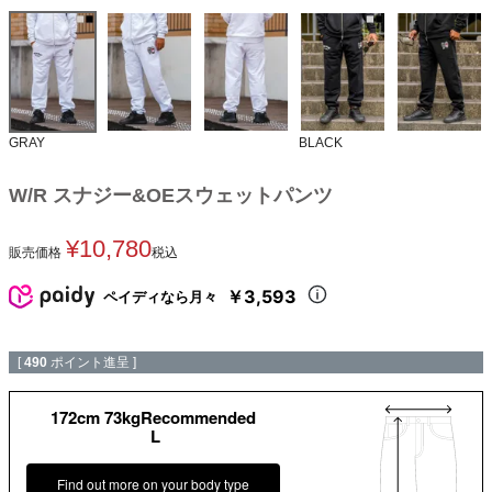
GRAY
BLACK
W/R スナジー&OEスウェットパンツ
¥
10,780
販売価格
税込
￥3,593
ペイディなら月々
[
490
ポイント進呈 ]
172cm 73kgRecommended
L
Find out more on your body type