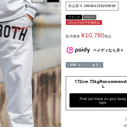
商品番号
300401230250030
ブラック
グレー
2buy10%OFF対象商品
¥
10,780
販売価格
税込
ペイディなら月々
[
490
ポイント進呈 ]
172cm 73kgRecommend
L
Find out more on your body
type