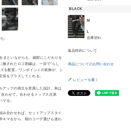
BLACK
M
L
在庫切れ
PT）
返品特約について
空気感をまといながらも、細部にこだわりを
に施されたロゴ刺繍は、一目で“らし
商品についてのお問い合わせ
ッズを配置。ワンポイントの装飾が、シ
主張をプラスしてくれる。
レビューを書く
ルアップの両立を意識した設計。秋は
と合わせて。合わせるトップス次第
ハマる。
組み合わせれば、セットアップスタイ
即キマるから、朝のコーデ選びも迷わ