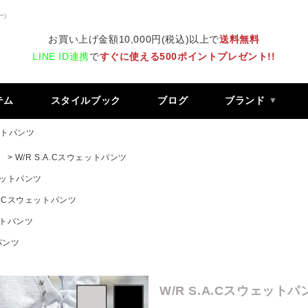
ー)
お買い上げ金額10,000円(税込)以上で
送料無料
LINE ID連携
で
すぐに使える500ポイントプレゼント!!
テム
スタイルブック
ブログ
ブランド
ェットパンツ
）
W/R S.A.Cスウェットパンツ
ウェットパンツ
.A.Cスウェットパンツ
ェットパンツ
パンツ
W/R S.A.Cスウェットパ