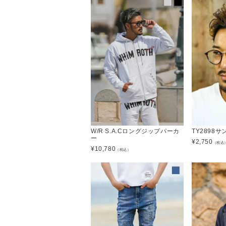
W/R S.A.Cロングジップパーカ
TY2898
ー
¥
2,750
（税込
¥
10,780
（税込）