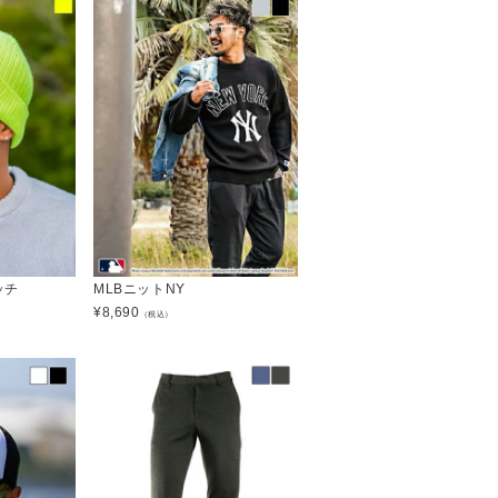
ッチ
MLBニットNY
¥
8,690
（税込）