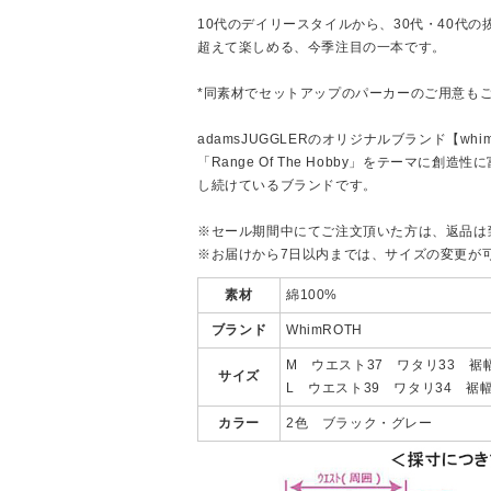
10代のデイリースタイルから、30代・40代
超えて楽しめる、今季注目の一本です。
*同素材でセットアップのパーカーのご用意も
adamsJUGGLERのオリジナルブランド【whim
「Range Of The Hobby」をテーマに
し続けているブランドです。
※セール期間中にてご注文頂いた方は、返品は
※お届けから7日以内までは、サイズの変更が
素材
綿100%
ブランド
WhimROTH
M ウエスト37 ワタリ33 裾幅
サイズ
L ウエスト39 ワタリ34 裾幅1
カラー
2色 ブラック・グレー