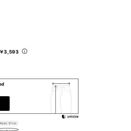
￥3,593
ed
Waist
37cm