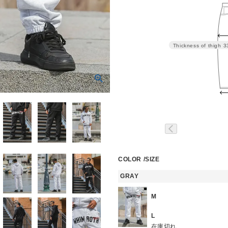
Thickness of thigh
3
COLOR
SIZE
GRAY
M
L
在庫切れ