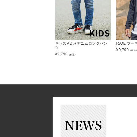
キッズP.D.Rデニムロングパン
R/OE フ
ツ
¥
9,790
（税込
¥
9,790
（税込）