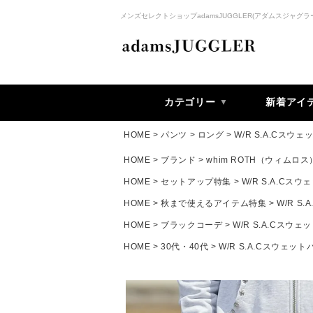
メンズセレクトショップadamsJUGGLER(アダムスジャグラ
カテゴリー
新着アイ
HOME
パンツ
ロング
W/R S.A.Cスウ
HOME
ブランド
whim ROTH（ウィムロス
HOME
セットアップ特集
W/R S.A.Cス
HOME
秋まで使えるアイテム特集
W/R S
HOME
ブラックコーデ
W/R S.A.Cスウ
HOME
30代・40代
W/R S.A.Cスウェット