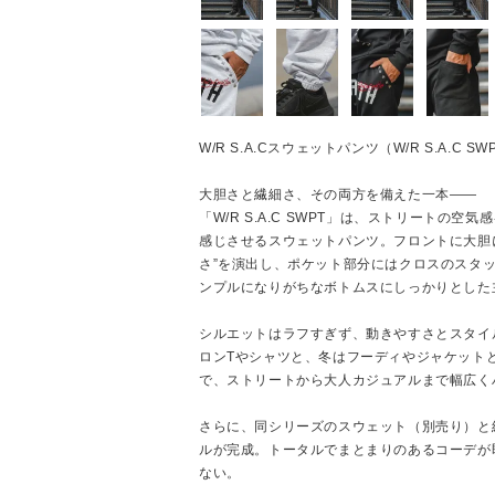
W/R S.A.Cスウェットパンツ（W/R S.A.C SW
大胆さと繊細さ、その両方を備えた一本――
「W/R S.A.C SWPT」は、ストリートの
感じさせるスウェットパンツ。フロントに大胆
さ”を演出し、ポケット部分にはクロスのスタ
ンプルになりがちなボトムスにしっかりとした
シルエットはラフすぎず、動きやすさとスタイ
ロンTやシャツと、冬はフーディやジャケット
で、ストリートから大人カジュアルまで幅広く
さらに、同シリーズのスウェット（別売り）と
ルが完成。トータルでまとまりのあるコーデが
ない。