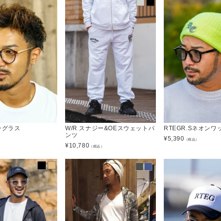
サングラス
W/R スナジー&OEスウェットパ
RTEGR.Sネオンワ
ンツ
¥
5,390
）
（税込）
¥
10,780
（税込）