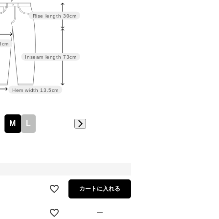
Rise length
30cm
3cm
Inseam length
73cm
Hem width
13.5cm
M
L
カートに入れる
—