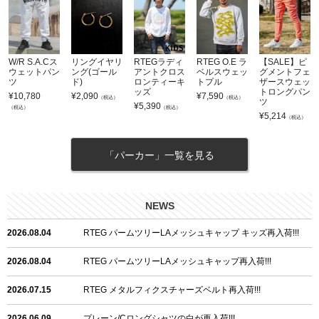
W/R S.A.Cス
リングイヤリ
RTEGラディ
RTEG O.E ラ
【SALE】ピ
ウェットパン
ング(ゴール
アントクロス
ベルスウェッ
グメントフェ
ツ
ド)
ロンティーキ
トプル
ザースウェッ
ッズ
トロングパン
¥
10,780
¥
2,090
¥
7,590
（税込）
（税込）
ツ
¥
5,390
（税込）
（税込）
¥
5,214
（税込）
「パーカー」一覧を見る
NEWS
2026.08.04
RTEG パームツリーLAメッシュキャップ キッズ再入荷!!!
2026.08.04
RTEG パームツリーLAメッシュキャップ再入荷!!!
2026.07.15
RTEG メタルフィクスチャーズベルト再入荷!!!
2026.06.09
プレーン/Cロングシャツの白が再入荷!!!