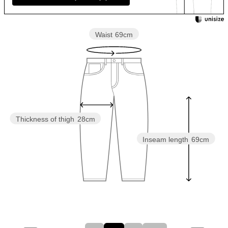
Waist
69cm
Thickness of thigh
28cm
Inseam length
69cm