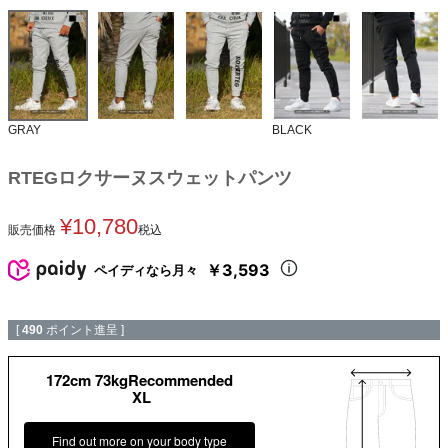
GRAY
BLACK
RTEGロクサーヌスウェットパンツ
¥
10,780
販売価格
税込
￥3,593
ペイディなら月々
[
490
ポイント進呈 ]
172cm 73kgRecommended
XL
Find out more on your body type