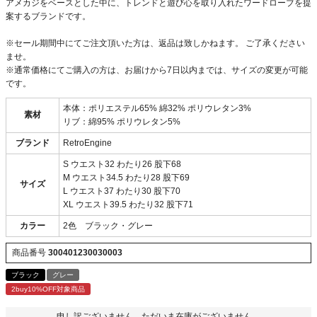
アメカジをベースとした中に、トレンドと遊び心を取り入れたワードローブを提
案するブランドです。
※セール期間中にてご注文頂いた方は、返品は致しかねます。 ご了承ください
ませ。
※通常価格にてご購入の方は、お届けから7日以内までは、サイズの変更が可能
です。
本体：ポリエステル65% 綿32% ポリウレタン3%
素材
リブ：綿95% ポリウレタン5%
ブランド
RetroEngine
S ウエスト32 わたり26 股下68
M ウエスト34.5 わたり28 股下69
サイズ
L ウエスト37 わたり30 股下70
XL ウエスト39.5 わたり32 股下71
カラー
2色 ブラック・グレー
商品番号
300401230030003
ブラック
グレー
2buy10%OFF対象商品
申し訳ございません。ただいま在庫がございません。