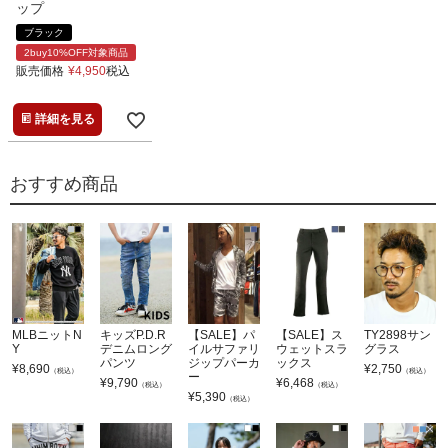
ップ
ブラック
2buy10%OFF対象商品
販売価格
¥
4,950
税込
詳細を見る
おすすめ商品
MLBニットN
キッズP.D.R
【SALE】パ
【SALE】ス
TY2898サン
Y
デニムロング
イルサファリ
ウェットスラ
グラス
パンツ
ジップパーカ
ックス
¥
8,690
¥
2,750
（税込）
（税込）
ー
¥
9,790
¥
6,468
（税込）
（税込）
¥
5,390
（税込）