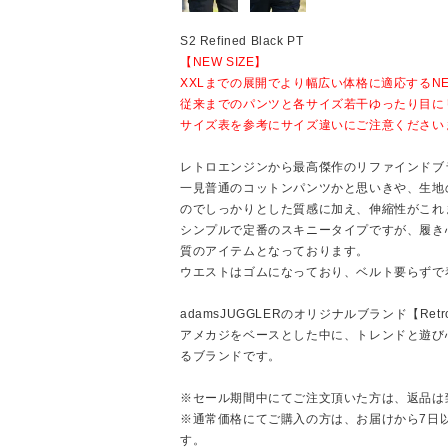
S2 Refined Black PT
【NEW SIZE】
XXLまでの展開でより幅広い体格に適応するN
従来までのパンツと各サイズ若干ゆったり目に
サイズ表を参考にサイズ違いにご注意ください
レトロエンジンから最高傑作のリファインドブ
一見普通のコットンパンツかと思いきや、生地
のでしっかりとした質感に加え、伸縮性がこれ
シンプルで定番のスキニータイプですが、履き
質のアイテムとなっております。
ウエストはゴムになっており、ベルト要らずで
adamsJUGGLERのオリジナルブランド【Retro
アメカジをベースとした中に、トレンドと遊び
るブランドです。
※セール期間中にてご注文頂いた方は、返品は
※通常価格にてご購入の方は、お届けから7日
す。