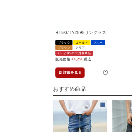
RTEG/TY2898サングラス
ブラック
ゴールド
ブルー
ブラウン
クリア
2buy10%OFF対象商品
販売価格
¥
4,290
税込
詳細を見る
おすすめ商品