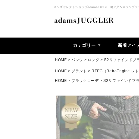
メンズセレクトショップadamsJUGGLER(アダムスジャグラ
カテゴリー
新着アイ
HOME
パンツ
ロング
S2リファインドブ
HOME
ブランド
RTEG（RetroEngine
HOME
ブラックコーデ
S2リファインドブ