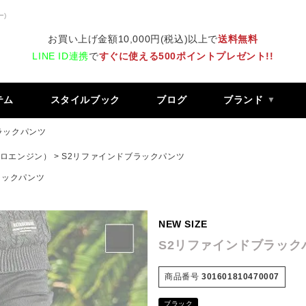
ー)
お買い上げ金額10,000円(税込)以上で
送料無料
LINE ID連携
で
すぐに使える500ポイントプレゼント!!
テム
スタイルブック
ブログ
ブランド
ラックパンツ
 レトロエンジン）
S2リファインドブラックパンツ
ラックパンツ
NEW SIZE
S2リファインドブラック
商品番号
301601810470007
ブラック