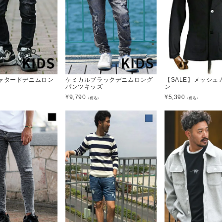
ャタードデニムロン
ケミカルブラックデニムロング
【SALE】メッシュ
パンツキッズ
ン
¥
9,790
¥
5,390
）
（税込）
（税込）