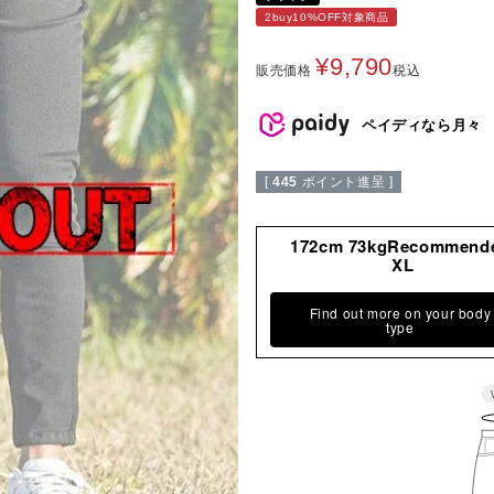
2buy10%OFF対象商品
¥
9,790
販売価格
税込
ペイディなら月々
[
445
ポイント進呈 ]
172cm 73kgRecommend
XL
Find out more on your body
type