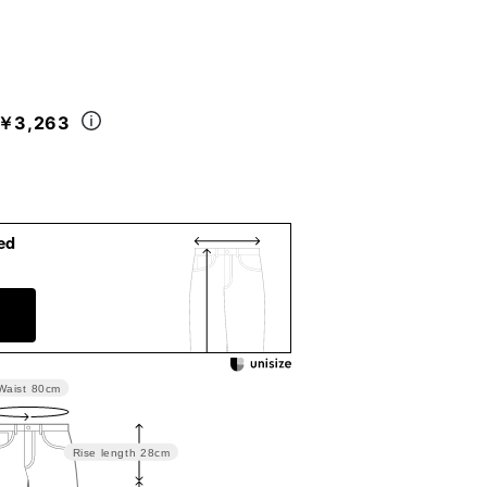
￥3,263
ed
Waist
80cm
Rise length
28cm