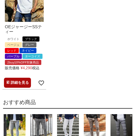
OEジャージーSSテ
ィー
ホワイト
ブラック
ベージュ
グレー
レッド
ネイビー
パープル
ターコイズ
2buy10%OFF対象商品
販売価格
¥
4,290
税込
詳細を見る
おすすめ商品