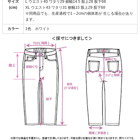
サイズ
L ウエスト40 ワタリ29 裾幅14.5 股上28 股下68
(cm)
XL ウエスト43 ワタリ31 裾幅15 股上29 股下68
※同商品でも、生産過程で1～2cmの個体差が 生じる場合があり
ます。
カラー
1色 ホワイト