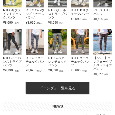
RTEGリファ
RTEG G/ハウ
RTEGクール
RTEG B.B チ
RTEG D.H.T
インドチェッ
ンズトゥース
ストライプパ
ェックパンツ
パンツ
クパンツ
パンツ
ンツ
¥
8,690
¥
8,690
（税込）
（税込）
¥
8,690
¥
8,690
¥
8,690
（税込）
（税込）
（税込）
RTEGアーバ
RTEGビター
RTEG23/グ
RTEGダーク
【SALE】コ
ンストライプ
チェックパン
レンチェック
チェックパン
ンフォータブ
パンツ
ツ
パンツ
ツ
ルストライプ
パンツ
¥
9,790
¥
8,690
¥
8,690
¥
8,690
（税込）
（税込）
（税込）
（税込）
¥
6,952
（税込）
「ロング」一覧を見る
NEWS