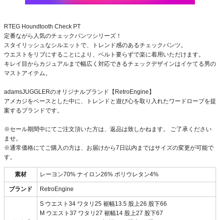
RTEG Houndtooth Check PT
定番ながら人気のチェックパンツシリーズ！
スタイリッシュなシルエットで、トレンド感のあるチェックパンツ。
ウエストをリブにすることにより、ベルト要らずで楽に着用いただけます。
キレイ目からカジュアルまで幅広く対応できるチェックデザインはイケてる男の
マストアイテム。
adamsJUGGLERのオリジナルブランド【RetroEngine】
アメカジをベースとした中に、トレンドと遊び心を取り入れたワードローブを提
案するブランドです。
※セール期間中にてご注文頂いた方は、返品は致しかねます。 ご了承ください
ませ。
※通常価格にてご購入の方は、お届けから7日以内まではサイズの変更が可能で
す。
素材
レーヨン70% ナイロン26% ポリウレタン4%
ブランド
RetroEngine
S ウエスト34 ワタリ25 裾幅13.5 股上26 股下66
M ウエスト37 ワタリ27 裾幅14 股上27 股下67