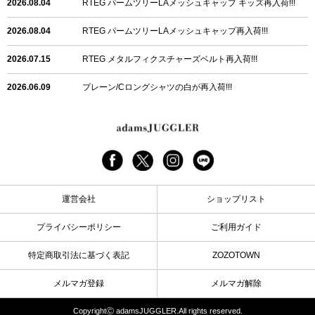
2026.08.04
RTEG パームツリーLAメッシュキャップ キッズ再入荷!!!
2026.08.04
RTEG パームツリーLAメッシュキャップ再入荷!!!
2026.07.15
RTEG メタルフィクスチャーズベルト再入荷!!!
2026.06.09
プレーン/Cロングシャツの白が再入荷!!!
2026.06.04
RTEGハート/OPショートポロ再入荷!!!
2026.06.04
RTEG OP/OEショートポロ再入荷!!!
2026.05.08
24/フリンジデニムロングパンツ再入荷!!!
運営会社
ショップリスト
2026.04.28
G/グレーペイントデニムロングパンツ再入荷!!!
プライバシーポリシー
ご利用ガイド
2026.04.23
I.W.D.Rデニムロングパンツ再入荷!!!
特定商取引法に基づく表記
ZOZOTOWN
2026.04.23
ケミカルブラックデニムロングパンツ再入荷!!!
メルマガ登録
メルマガ解除
2026.04.03
RTEG R.S&Dデニムロングパンツ再入荷!!!
CopyrightⒸ adamsJUGGLER.All rights reserved.
2026.03.30
RTEGO.Eショルダーバッグ入荷!!!