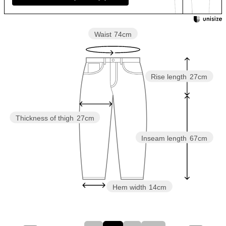
Waist
74cm
Rise length
27cm
Thickness of thigh
27cm
Inseam length
67cm
Hem width
14cm