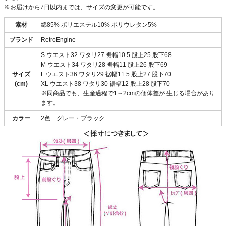
※お届けから7日以内までは、サイズの変更が可能です。
素材
綿85% ポリエステル10% ポリウレタン5%
ブランド
RetroEngine
S ウエスト32 ワタリ27 裾幅10.5 股上25 股下68
M ウエスト34 ワタリ28 裾幅11 股上26 股下69
サイズ
L ウエスト36 ワタリ29 裾幅11.5 股上27 股下70
(cm)
XL ウエスト38 ワタリ30 裾幅12 股上28 股下70
※同商品でも、生産過程で1～2cmの個体差が 生じる場合があり
ます。
カラー
2色 グレー・ブラック