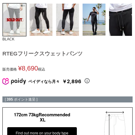
BLACK
RTEGフリークスウェットパンツ
¥
8,690
販売価格
税込
￥2,896
ペイディなら月々
[
395
ポイント進呈 ]
172cm 73kgRecommended
XL
Find out more on your body type