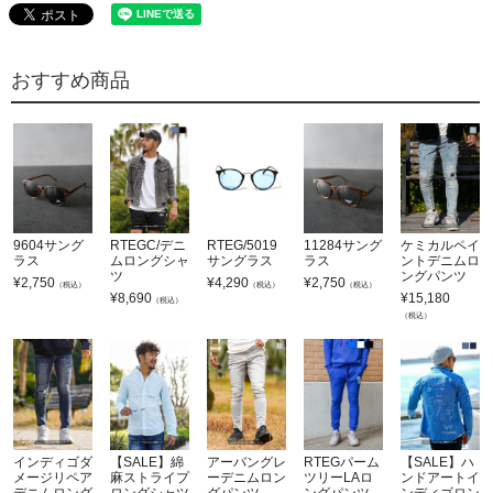
おすすめ商品
9604サング
RTEGC/デニ
RTEG/5019
11284サング
ケミカルペイ
ラス
ムロングシャ
サングラス
ラス
ントデニムロ
ツ
ングパンツ
¥
2,750
¥
4,290
¥
2,750
（税込）
（税込）
（税込）
¥
8,690
¥
15,180
（税込）
（税込）
インディゴダ
【SALE】綿
アーバングレ
RTEGパーム
【SALE】ハ
メージリペア
麻ストライプ
ーデニムロン
ツリーLAロ
ンドアートイ