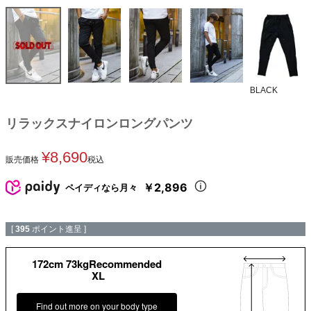
BLACK
リラックスナイロンロングパンツ
¥
8,690
販売価格
税込
￥2,896
ペイディなら月々
[
395
ポイント進呈 ]
172cm 73kgRecommended
XL
Find out more on your body type