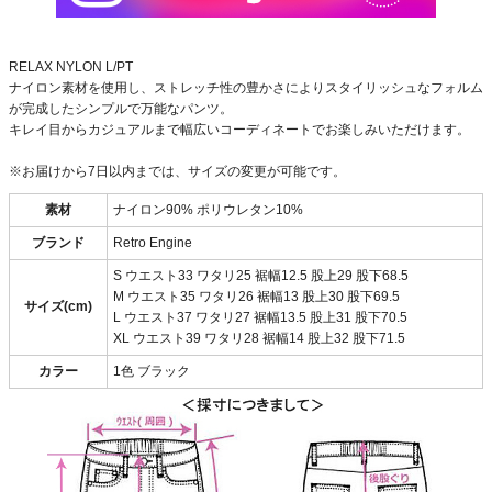
RELAX NYLON L/PT
ナイロン素材を使用し、ストレッチ性の豊かさによりスタイリッシュなフォルム
が完成したシンプルで万能なパンツ。
キレイ目からカジュアルまで幅広いコーディネートでお楽しみいただけます。
※お届けから7日以内までは、サイズの変更が可能です。
素材
ナイロン90% ポリウレタン10%
ブランド
Retro Engine
S ウエスト33 ワタリ25 裾幅12.5 股上29 股下68.5
M ウエスト35 ワタリ26 裾幅13 股上30 股下69.5
サイズ(cm)
L ウエスト37 ワタリ27 裾幅13.5 股上31 股下70.5
XL ウエスト39 ワタリ28 裾幅14 股上32 股下71.5
カラー
1色 ブラック