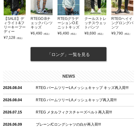
【SALE】デ
RTEGO.Bチ
RTEGグラデ
クールストレ
RTEGヘイイ
ィライト&フ
ェックパンツ
ーションO.E
ッチスウェッ
ングロングパ
リーキーフー
キッズ
ニットキッズ
トパンツ
ンツ
ディー
¥
6,490
¥
6,490
¥
8,690
¥
9,790
（税込）
（税込）
（税込）
（税込）
¥
7,128
（税込）
「ロング」一覧を見る
NEWS
2026.08.04
RTEG パームツリーLAメッシュキャップ キッズ再入荷!!!
2026.08.04
RTEG パームツリーLAメッシュキャップ再入荷!!!
2026.07.15
RTEG メタルフィクスチャーズベルト再入荷!!!
2026.06.09
プレーン/Cロングシャツの白が再入荷!!!
2026.06.04
RTEGハート/OPショートポロ再入荷!!!