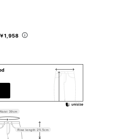
￥1,958
ed
Waist
39cm
Rise length
25.5cm