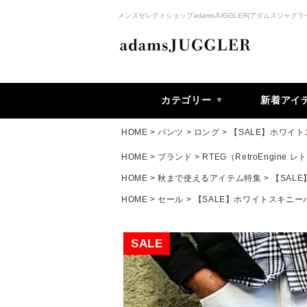
メンズセレクトショップadamsJUGGLER(アダムスジャグラ
カテゴリー
新着アイ
HOME
パンツ
ロング
【SALE】ホワイ
HOME
ブランド
RTEG（RetroEngine
HOME
秋まで使えるアイテム特集
【SAL
HOME
セール
【SALE】ホワイトスキニー