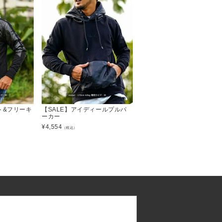
ト&フリーキ
【SALE】アイディールプルパ
ーカー
¥
4,554
（税込）