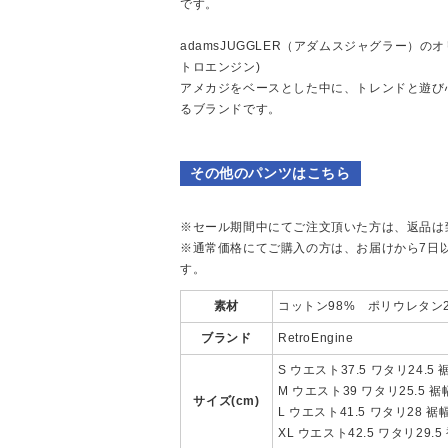
です。
adamsJUGGLER（アダムスジャグラー）のオリ
トロエンジン)
アメカジをベースとした中に、トレンドと遊び
るブランドです。
その他のパンツはこちら
※セール期間中にてご注文頂いた方は、返品は
※通常価格にてご購入の方は、お届けから7日
す。
素材
コットン98% ポリウレタン
ブランド
RetroEngine
S ウエスト37.5 ワタリ24.5 
M ウエスト39 ワタリ25.5 裾幅1
サイズ(cm)
L ウエスト41.5 ワタリ28 裾幅
XL ウエスト42.5 ワタリ29.5 