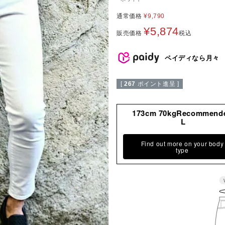
通常価格
¥
9,790
¥
5,874
販売価格
税込
ペイディなら月々
[
267
ポイント進呈 ]
173cm 70kgRecommend
L
Find out more on your body
type