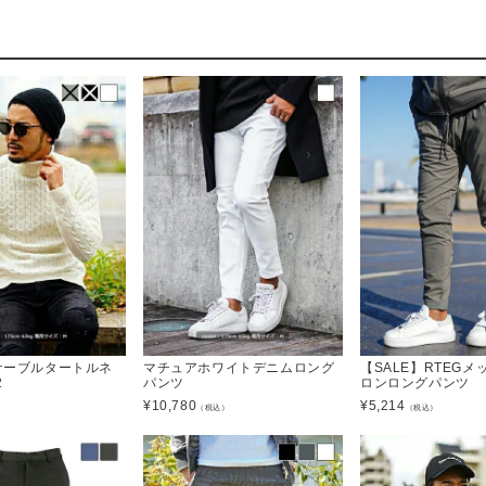
】ケーブルタートルネ
マチュアホワイトデニムロング
【SALE】RTEG
2
パンツ
ロンロングパンツ
¥
10,780
¥
5,214
）
（税込）
（税込）