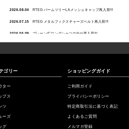
2026.08.04
RTEG パームツリーLAメッシュキャップ再入荷!!!
2026.07.15
RTEG メタルフィクスチャーズベルト再入荷!!!
2026.06.09
プレーン/Cロングシャツの白が再入荷!!!
2026.06.04
RTEGハート/OPショートポロ再入荷!!!
2026.06.04
RTEG OP/OEショートポロ再入荷!!!
2026.05.08
24/フリンジデニムロングパンツ再入荷!!!
テゴリー
ショッピングガイド
2026.04.28
G/グレーペイントデニムロングパンツ再入荷!!!
ウター
ご利用ガイド
2026.04.23
I.W.D.Rデニムロングパンツ再入荷!!!
ップス
プライバシーポリシー
2026.04.23
ケミカルブラックデニムロングパンツ再入荷!!!
ンツ
特定商取引法に基づく表記
ューズ
2026.04.03
RTEG R.S&Dデニムロングパンツ再入荷!!!
よくあるご質問
ッグ
メルマガ登録
2026.03.30
RTEGO.Eショルダーバッグ入荷!!!