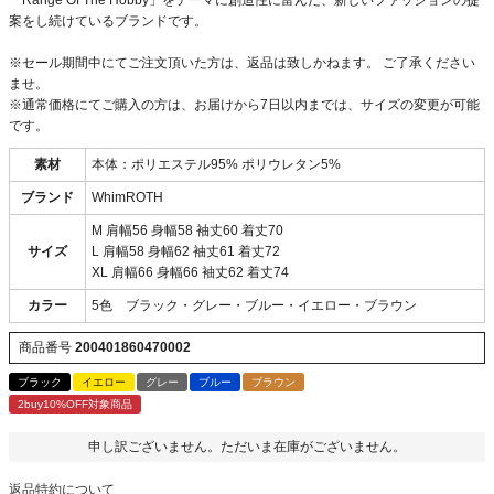
案をし続けているブランドです。
※セール期間中にてご注文頂いた方は、返品は致しかねます。 ご了承ください
ませ。
※通常価格にてご購入の方は、お届けから7日以内までは、サイズの変更が可能
です。
素材
本体：ポリエステル95% ポリウレタン5%
ブランド
WhimROTH
M 肩幅56 身幅58 袖丈60 着丈70
サイズ
L 肩幅58 身幅62 袖丈61 着丈72
XL 肩幅66 身幅66 袖丈62 着丈74
カラー
5色 ブラック・グレー・ブルー・イエロー・ブラウン
商品番号
200401860470002
ブラック
イエロー
グレー
ブルー
ブラウン
2buy10%OFF対象商品
申し訳ございません。ただいま在庫がございません。
返品特約について