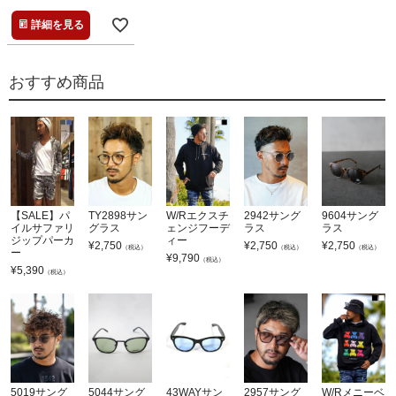
詳細を見る
おすすめ商品
【SALE】パ
TY2898サン
W/Rエクスチ
2942サング
9604サング
イルサファリ
グラス
ェンジフーデ
ラス
ラス
ジップパーカ
ィー
¥
2,750
¥
2,750
¥
2,750
（税込）
（税込）
（税込）
ー
¥
9,790
（税込）
¥
5,390
（税込）
5019サング
5044サング
43WAYサン
2957サング
W/Rメニーベ