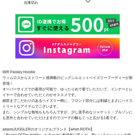
在庫切れ
W/R Paisley Hoodie
ウィムロスからストリート感満載のビッグシルエットペイズリーフーディーが新
登場！
オーバーサイズでの着用が可能で、ゆったりめで着ていただいて、インナーとレ
イヤーで合わせていただくのがオススメです。
細部までこだわりのあるペイズリー柄に、フロント部分には刺繍とまさにハイス
トリートなアイテムでございます。
また、シンプルな無地ももちろんですが、少し派手めなジャケット・ブルゾンに
も意外と合わせていただけますのでコーデの幅もぐっと広がる1着です。
adamsJUGGLERのオリジナルブランド【whim ROTH】
「Range Of The Hobby」をテーマに創造性に富んだ、新しいファッションの提