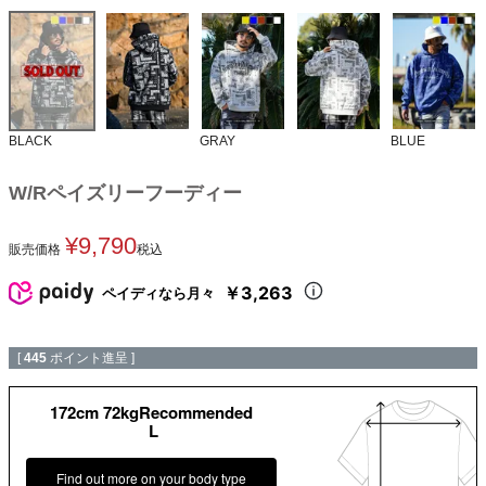
BLACK
GRAY
BLUE
W/Rペイズリーフーディー
¥
9,790
販売価格
税込
￥3,263
ペイディなら月々
[
445
ポイント進呈 ]
172cm 72kgRecommended
L
Find out more on your body type