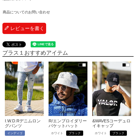
商品についてのお問い合わせ
レビューを書く
プラス１おすすめアイテム
I.W.D.Rデニムロン
R/エンブロイダリー
&WAVESコーデュロ
グパンツ
バケットハット
イキャップ
インディゴ
ホワイト
ブラック
ホワイト
ブラック