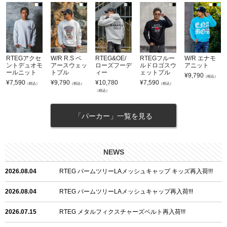
RTEGアクセ
W/R R.S ベ
RTEG&OE/
RTEGフルー
W/R エナモ
ントデュオモ
アースウェッ
ローズフーデ
ルドロゴスウ
アニット
ールニット
トプル
ィー
ェットプル
¥
9,790
（税込）
¥
7,590
¥
9,790
¥
10,780
¥
7,590
（税込）
（税込）
（税込）
（税込）
「パーカー」一覧を見る
NEWS
2026.08.04
RTEG パームツリーLAメッシュキャップ キッズ再入荷!!!
2026.08.04
RTEG パームツリーLAメッシュキャップ再入荷!!!
2026.07.15
RTEG メタルフィクスチャーズベルト再入荷!!!