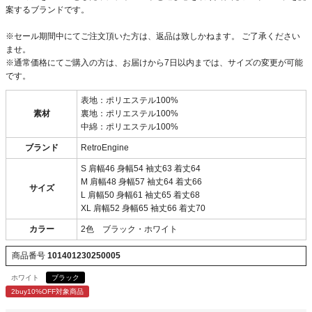
案するブランドです。
※セール期間中にてご注文頂いた方は、返品は致しかねます。 ご了承ください
ませ。
※通常価格にてご購入の方は、お届けから7日以内までは、サイズの変更が可能
です。
表地：ポリエステル100%
素材
裏地：ポリエステル100%
中綿：ポリエステル100%
ブランド
RetroEngine
S 肩幅46 身幅54 袖丈63 着丈64
M 肩幅48 身幅57 袖丈64 着丈66
サイズ
L 肩幅50 身幅61 袖丈65 着丈68
XL 肩幅52 身幅65 袖丈66 着丈70
カラー
2色 ブラック・ホワイト
商品番号
101401230250005
ホワイト
ブラック
2buy10%OFF対象商品