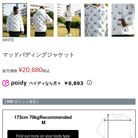
WHITE
マッドパディングジャケット
¥
20,680
販売価格
税込
￥6,893
ペイディなら月々
[
940
ポイント進呈 ]
173cm 70kgRecommended
M
Find out more on your body type