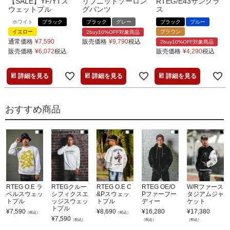
【SALE】YF/YTス
リブニットソーロン
RTEG/E43サングラ
ウェットプル
グパンツ
ス
ホワイト
ブラック
ブラック
グレー
ブラック
ブルー
イエロー
ブラウン
2buy10%OFF対象商品
通常価格
¥
7,590
販売価格
¥
9,790
税込
2buy10%OFF対象商品
販売価格
¥
6,072
税込
販売価格
¥
4,290
税込
詳細を見る
詳細を見る
詳細を見る
おすすめ商品
RTEG O.E ラ
RTEGクルー
RTEG O.E C
RTEG OE/O
W/Rファース
ベルスウェッ
シフィクスエ
&Pスウェッ
Pファーフー
タジアムジャ
トプル
ッジスウェッ
トプル
ディー
ケット
トプル
¥
7,590
¥
8,690
¥
16,280
¥
17,380
（税込）
（税込）
¥
7,590
（税込）
（税込）
（税込）