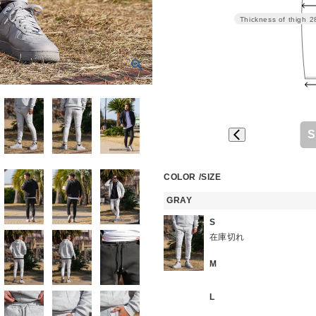
Thickness of thigh
2
S
COLOR
SIZE
GRAY
S
在庫切れ
M
L