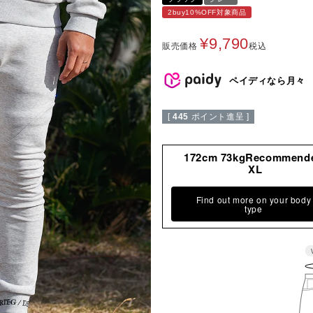
2buy10%OFF対象商品
¥
9,790
販売価格
税込
ペイディなら月々
[
445
ポイント進呈 ]
172cm 73kgRecommend
XL
Find out more on your body
type