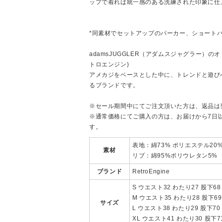
ップで着れば統一感のある洗練された印象に仕
*同素材でセットアップのパーカー、ショート
adamsJUGGLER（アダムスジャグラー）のオリ
トロエンジン)
アメカジをベースとした中に、トレンドと遊び
るブランドです。
※セール期間中にてご注文頂いた方は、返品は
※通常価格にてご購入の方は、お届けから7日
す。
表地：綿73% ポリエステル20
素材
リブ：綿95%ポリウレタン5%
ブランド
RetroEngine
S ウエスト32 わたり27 股下68
M ウエスト35 わたり28 股下69
サイズ
L ウエスト38 わたり29 股下70
XL ウエスト41 わたり30 股下71