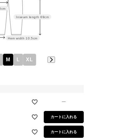
8cm
Inseam length
69cm
Hem width
10.5cm
M
L
XL
—
カートに入れる
カートに入れる