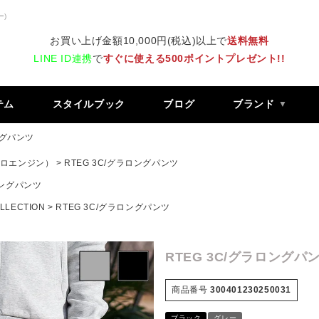
ー)
お買い上げ金額10,000円(税込)以上で
送料無料
LINE ID連携
で
すぐに使える500ポイントプレゼント!!
テム
スタイルブック
ブログ
ブランド
ングパンツ
 レトロエンジン）
RTEG 3C/グラロングパンツ
ロングパンツ
LLECTION
RTEG 3C/グラロングパンツ
RTEG 3C/グラロングパ
商品番号
300401230250031
ブラック
グレー