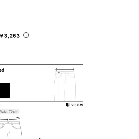
￥3,263
ed
Waist
70cm