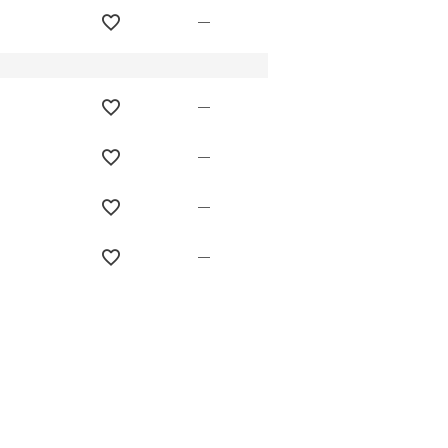
—
—
—
—
—