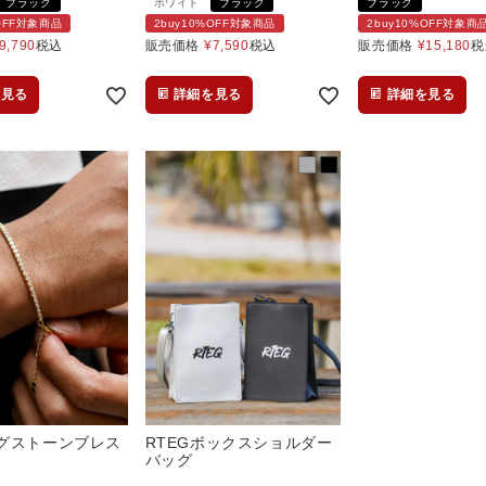
ブラック
ホワイト
ブラック
ブラック
%OFF対象商品
2buy10%OFF対象商品
2buy10%OFF対象商
9,790
税込
販売価格
¥
7,590
税込
販売価格
¥
15,180
税
を見る
詳細を見る
詳細を見る
グストーンブレス
RTEGボックスショルダー
バッグ