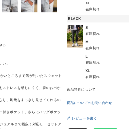
XL
在庫切れ
BLACK
S
在庫切れ
M
PT)
在庫切れ
L
在庫切れ
いい。
XL
のに、細かいところまで気が利いたスウェット
在庫切れ
もストレスを感じにくく、春のお出か
返品特約について
なり、足元をすっきり見せてくれるの
商品についてのお問い合わせ
ー付きポケット、さらにバッグポケッ
レビューを書く
カジュアルまで幅広く対応し、セットア