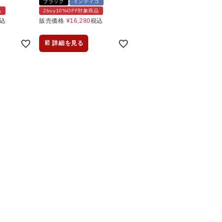
ブラック
インディゴ
品
2buy10%OFF対象商品
込
販売価格
¥
16,280
税込
詳細を見る