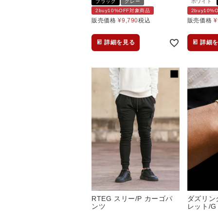
ブラック
グレー
ホワイト
2buy10%OFF対象商品
2buy10
販売価格
¥
9,790
税込
販売価格
¥
詳細を見る
詳細
RTEG スリー/P カーゴパ
ダズリン
ンツ
レット/G