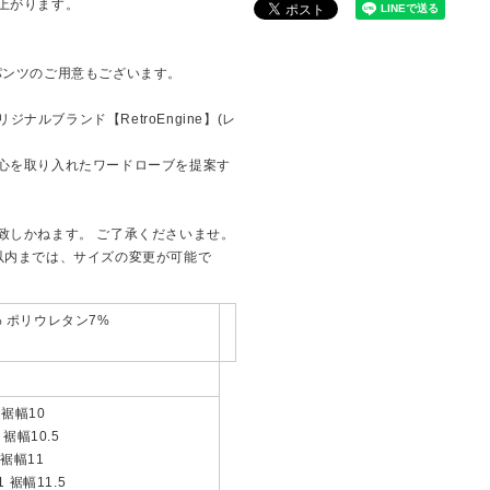
上がります。
パンツのご用意もございます。
ジナルブランド【RetroEngine】(レ
心を取り入れたワードローブを提案す
致しかねます。 ご了承くださいませ。
以内までは、サイズの変更が可能で
% ポリウレタン7%
 裾幅10
 裾幅10.5
 裾幅11
 裾幅11.5