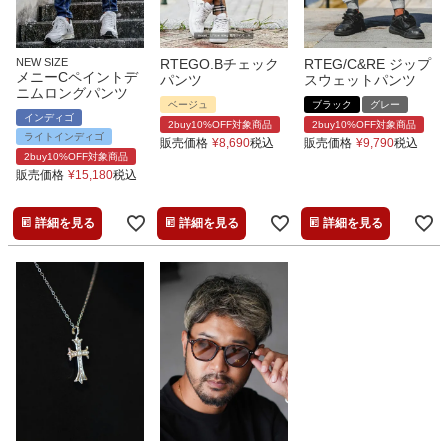
NEW SIZE
RTEGO.Bチェック
RTEG/C&RE ジップ
メニーCペイントデ
パンツ
スウェットパンツ
ニムロングパンツ
ベージュ
ブラック
グレー
インディゴ
2buy10%OFF対象商品
2buy10%OFF対象商品
ライトインディゴ
販売価格
¥
8,690
税込
販売価格
¥
9,790
税込
2buy10%OFF対象商品
販売価格
¥
15,180
税込
詳細を見る
詳細を見る
詳細を見る