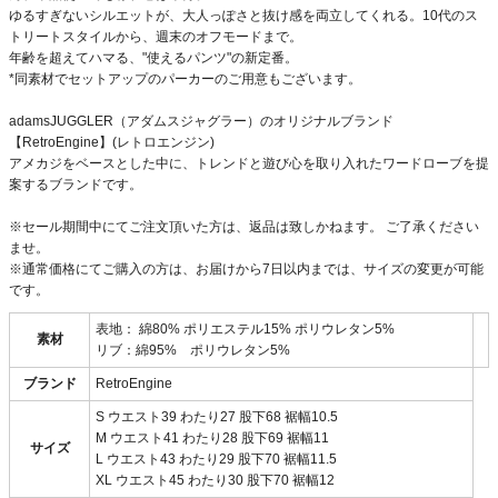
ゆるすぎないシルエットが、大人っぽさと抜け感を両立してくれる。10代のス
トリートスタイルから、週末のオフモードまで。
年齢を超えてハマる、"使えるパンツ"の新定番。
*同素材でセットアップのパーカーのご用意もございます。
adamsJUGGLER（アダムスジャグラー）のオリジナルブランド
【RetroEngine】(レトロエンジン)
アメカジをベースとした中に、トレンドと遊び心を取り入れたワードローブを提
案するブランドです。
※セール期間中にてご注文頂いた方は、返品は致しかねます。 ご了承ください
ませ。
※通常価格にてご購入の方は、お届けから7日以内までは、サイズの変更が可能
です。
表地： 綿80% ポリエステル15% ポリウレタン5%
素材
リブ：綿95% ポリウレタン5%
ブランド
RetroEngine
S ウエスト39 わたり27 股下68 裾幅10.5
M ウエスト41 わたり28 股下69 裾幅11
サイズ
L ウエスト43 わたり29 股下70 裾幅11.5
XL ウエスト45 わたり30 股下70 裾幅12