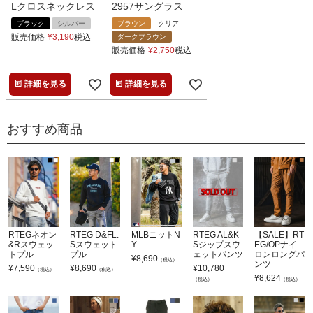
Lクロスネックレス
2957サングラス
ブラック
シルバー
ブラウン
クリア
販売価格
¥
3,190
税込
ダークブラウン
販売価格
¥
2,750
税込
詳細を見る
詳細を見る
おすすめ商品
RTEGネオン
RTEG D&FL.
MLBニットN
RTEG AL&K
【SALE】RT
&Rスウェッ
Sスウェット
Y
Sジップスウ
EG/OPナイ
トプル
プル
ェットパンツ
ロンロングパ
¥
8,690
（税込）
ンツ
¥
7,590
¥
8,690
¥
10,780
（税込）
（税込）
¥
8,624
（税込）
（税込）