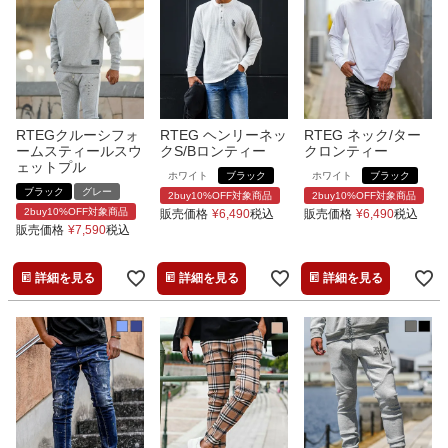
RTEGクルーシフォ
RTEG ヘンリーネッ
RTEG ネック/ター
ームスティールスウ
クS/Bロンティー
クロンティー
ェットプル
ホワイト
ブラック
ホワイト
ブラック
ブラック
グレー
2buy10%OFF対象商品
2buy10%OFF対象商品
2buy10%OFF対象商品
販売価格
¥
6,490
税込
販売価格
¥
6,490
税込
販売価格
¥
7,590
税込
詳細を見る
詳細を見る
詳細を見る