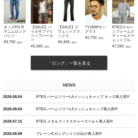
キッズP.D.R
【SALE】パ
【SALE】ス
TY2898サン
RTEGクルー
デニムロング
イルサファリ
ウェットスラ
グラス
シフォームス
パンツ
ジップパーカ
ックス
ティールスウ
¥
2,750
（税込）
ー
ェットプル
¥
9,790
¥
6,468
（税込）
（税込）
¥
5,390
¥
7,590
（税込）
（税込）
「ロング」一覧を見る
NEWS
2026.08.04
RTEG パームツリーLAメッシュキャップ キッズ再入荷!!!
2026.08.04
RTEG パームツリーLAメッシュキャップ再入荷!!!
2026.07.15
RTEG メタルフィクスチャーズベルト再入荷!!!
2026.06.09
プレーン/Cロングシャツの白が再入荷!!!