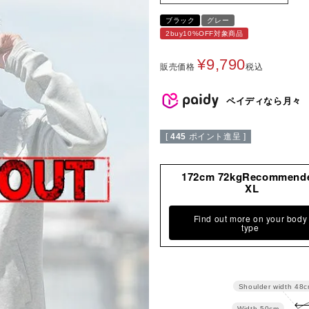
ブラック
グレー
2buy10%OFF対象商品
¥
9,790
販売価格
税込
ペイディなら月々
[
445
ポイント進呈 ]
172cm 72kgRecommend
XL
Find out more on your body
type
Shoulder width
48c
Width
50cm