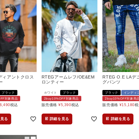
ラディアントクロス
RTEGアームレフ/OE&EM
RTEG O.E LA
ー
ロンティー
グパンツ
ブラック
ホワイト
ブラック
ブラック
インディ
%OFF対象商品
2buy10%OFF対象商品
2buy10%OFF対象商
6,490
税込
販売価格
¥
5,390
税込
販売価格
¥
15,180
税
を見る
詳細を見る
詳細を見る