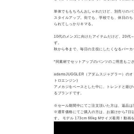
単体でももちろんおしゃれだけど、別売りのパ
スタイルアップ。街でも、学校でも、休日のち
られてしっかりキマる。
10代のメンズに向けたアイテムだけど、20代
ず。
秋から冬まで、毎日の主役にしたくなるパーカ
*同素材でセットアップのパンツのご用意もご
adamsJUGGLER（アダムスジャグラー）のオリ
トロエンジン)
アメカジをベースとした中に、トレンドと遊び
るブランドです。
※セール期間中にてご注文頂いた方は、返品は
※通常価格にてご購入の方は、お届けから7日
す。 モデル 173cm 66kg Mサイズ着用！動