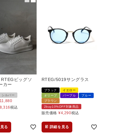
】RTEGビッグソ
RTEG/5019サングラス
ーカー
ブラック
イエロー
シルバー
オリーブ
パープル
ブルー
11,880
ブラウン
2buy10%OFF対象商品
8,316
税込
販売価格
¥
4,290
税込
を見る
詳細を見る