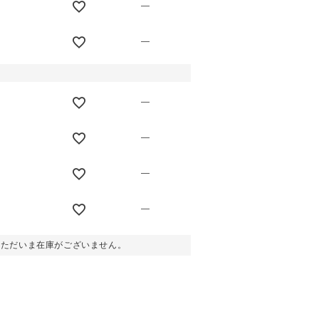
—
—
—
—
—
—
。ただいま在庫がございません。