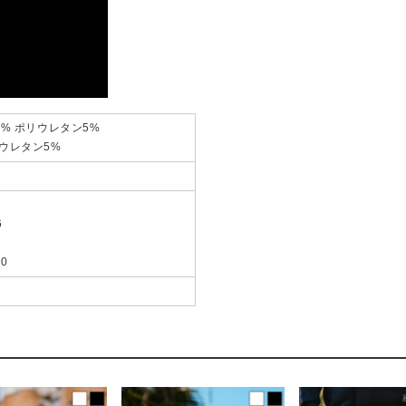
% ポリウレタン5%
ウレタン5%
4
6
0