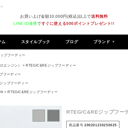
ー)
お買い上げ金額10,000円(税込)以上で
送料無料
LINE ID連携
で
すぐに使える500ポイントプレゼント!!
テム
スタイルブック
ブログ
ブランド
Eジップフーディー
 レトロエンジン）
RTEG/C&REジップフーディー
ジップフーディー
REジップフーディー
ON
RTEG/C&REジップフーディー
RTEG/C&REジップフー
商品番号
200201230250025