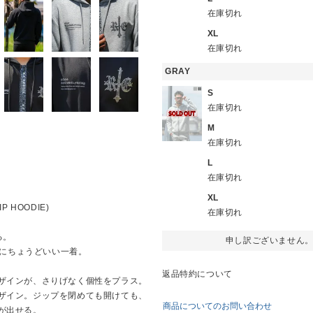
在庫切れ
XL
在庫切れ
GRAY
S
在庫切れ
M
在庫切れ
L
在庫切れ
XL
P HOODIE)
在庫切れ
る。
申し訳ございません
な毎日にちょうどいい一着。
返品特約について
ザインが、さりげなく個性をプラス。
ザイン。ジップを閉めても開けても、
商品についてのお問い合わせ
が出せる。