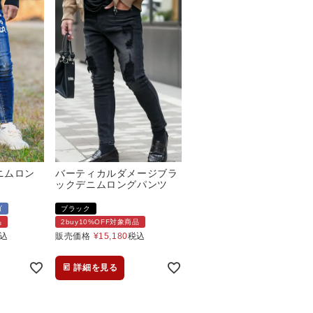
デニムロン
バーティカルダメージブラ
ックデニムロングパンツ
ゴ
ブラック
品
2buy10%OFF対象商品
込
販売価格
¥
15,180
税込
詳細を見る