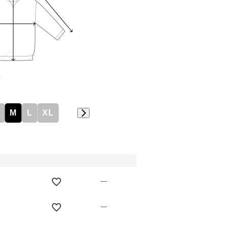
M
L
XL
—
—