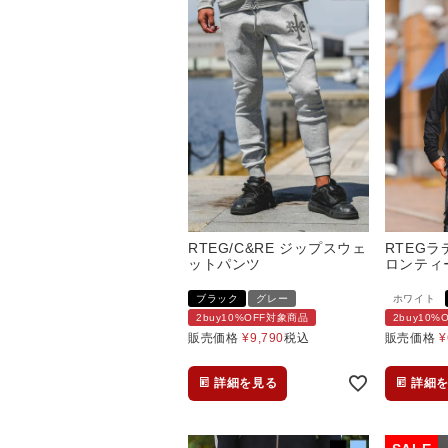
RTEG/C&RE ジップスウェ
RTEG
ットパンツ
ロンティ
ブラック
グレー
ホワイト
2buy10%OFF対象商品
2buy10
販売価格
¥
9,790
税込
販売価格
¥
詳細を見る
詳細