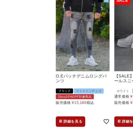
O.Eパッチデニムロングパ
【SALE
ンツ
ールスニ
ブラック
ライトインディゴ
ホワイト
通常価格
¥
2buy10%OFF対象商品
販売価格
¥
15,180
税込
販売価格
¥
詳細を見る
詳細