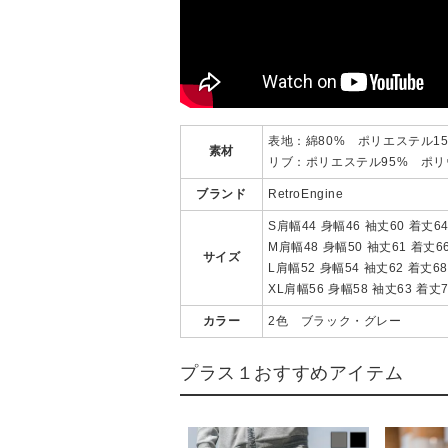
表地：綿80% ポリエステル15
素材
リブ：ポリエステル95% ポリ
ブランド
RetroEngine
S肩幅44 身幅46 袖丈60 着丈6
M肩幅48 身幅50 袖丈61 着丈6
サイズ
L肩幅52 身幅54 袖丈62 着丈68
XL肩幅56 身幅58 袖丈63 着丈7
カラー
2色 ブラック・グレー
プラス１おすすめアイテム