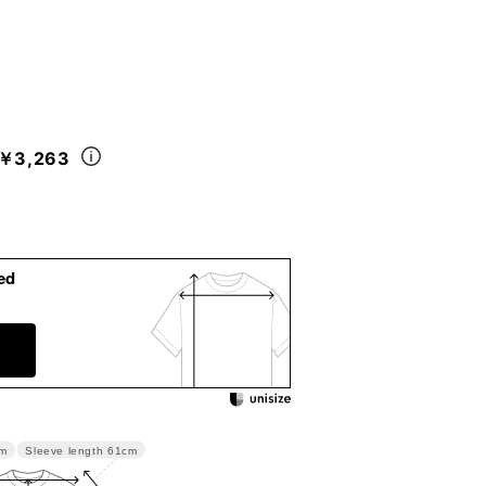
￥3,263
ed
Sleeve length
61cm
m