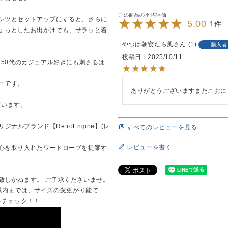
ンツとセットアップにすると、さらに
5.00
1
ょっとしたお出かけでも、サラッと着
やつは朝寝たら風
1
購入者
投稿日
2025/10/11
～50代のカジュアル好きにも刺さるは
ーです。
ありがとうございますまたこおに
ざいます。
ジナルブランド【RetroEngine】(レ
すべてのレビューを見る
レビューを書く
心を取り入れたワードローブを提案す
致しかねます。 ご了承くださいませ。
以内までは、サイズの変更が可能で
画をチェック！！