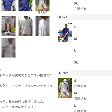
XL
在庫切れ
GRAY
NAVY
S
M
L
XL
！
GRAY
トアップが実現できるコスパ抜群のア
S
も良く、アクティブなシーンやアフタ
在庫切れ
M
在庫切れ
っているため持ち運びも楽ちん。
L
ィなどマルチに使えます！
在庫切れ