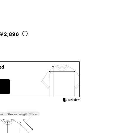
￥2,896
ed
Sleeve length
22cm
cm