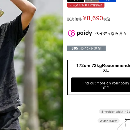
2buy10%OFF対象商品
¥
8,690
販売価格
税込
ペイディなら月々
[
395
ポイント進呈 ]
172cm 72kgRecommend
XL
Find out more on your body
type
Shoulder width
45
Width
54cm