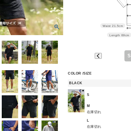
Waist
21.5cm
Length
69cm
S
COLOR
SIZE
BLACK
S
M
在庫切れ
L
在庫切れ