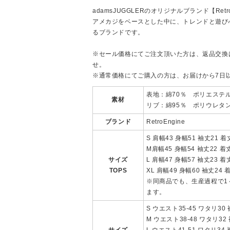
adamsJUGGLERのオリジナルブランド【Retro
アメカジをベースとした中に、トレンドと遊び
るブランドです。
※セール価格にてご注文頂いた方は、返品交換
せ。
※通常価格にてご購入の方は、お届けから7日
表地：綿70％ ポリエステル
素材
リブ：綿95％ ポリウレタ
ブランド
RetroEngine
S 肩幅43 身幅51 袖丈21 着
M肩幅45 身幅54 袖丈22 着
サイズ
L 肩幅47 身幅57 袖丈23 着
TOPS
XL 肩幅49 身幅60 袖丈24 
※同商品でも、生産過程で1
ます。
S ウエスト35-45 ワタリ30 
M ウエスト38-48 ワタリ32 
サイズ
L ウエスト41-51 ワタリ34 