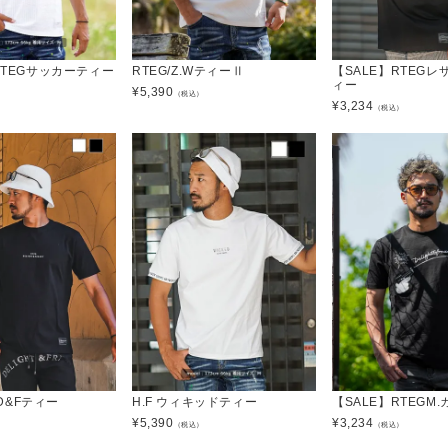
RTEGサッカーティー
RTEG/Z.WティーⅡ
【SALE】RTEG
ィー
¥
5,390
）
（税込）
¥
3,234
（税込）
 D&Fティー
H.F ウィキッドティー
【SALE】RTEGM
¥
5,390
¥
3,234
）
（税込）
（税込）