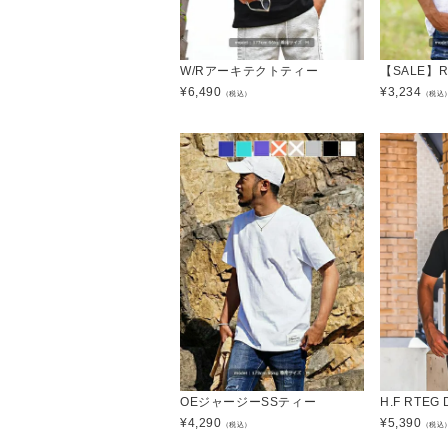
W/Rアーキテクトティー
【SALE】
¥
6,490
¥
3,234
（税込）
（税込
OEジャージーSSティー
H.F RTEG
¥
4,290
¥
5,390
（税込）
（税込