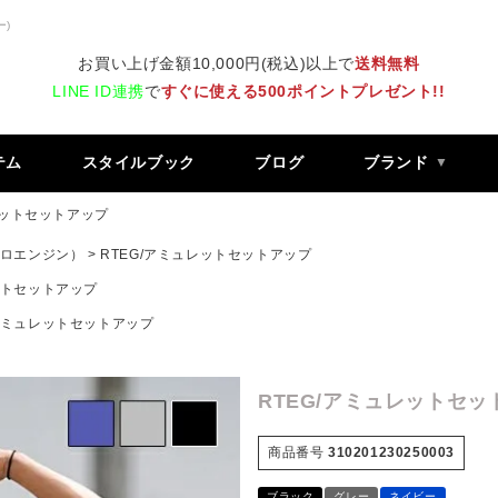
ー)
お買い上げ金額10,000円(税込)以上で
送料無料
LINE ID連携
で
すぐに使える500ポイントプレゼント!!
テム
スタイルブック
ブログ
ブランド
レットセットアップ
 レトロエンジン）
RTEG/アミュレットセットアップ
ットセットアップ
/アミュレットセットアップ
RTEG/アミュレットセッ
商品番号
310201230250003
ブラック
グレー
ネイビー