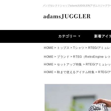
メンズセレクトショップadamsJUGGLER(アダムスジャグラ
カテゴリー
新着アイ
HOME
トップス
Tシャツ
RTEG/アミュ
HOME
ブランド
RTEG（RetroEngine
HOME
セットアップ特集
RTEG/アミュレ
HOME
秋まで使えるアイテム特集
RTEG