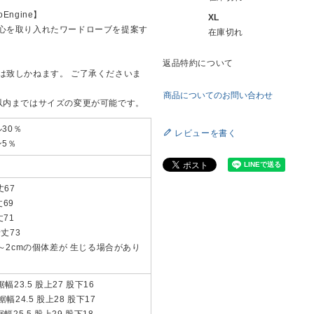
Engine】
XL
心を取り入れたワードローブを提案す
在庫切れ
返品特約について
は致しかねます。 ご了承くださいま
商品についてのお問い合わせ
以内まではサイズの変更が可能です。
30％
レビューを書く
ン5％
丈67
丈69
丈71
着丈73
～2cmの個体差が 生じる場合があり
裾幅23.5 股上27 股下16
裾幅24.5 股上28 股下17
裾幅25.5 股上29 股下18