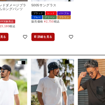
ンドダメージブラ
5005サングラス
ムロングパンツ
ブラック
レッド
パープル
ブルー
グリーン
ブラウン
販売価格
¥
2,750
税込
%OFF対象商品
15,180
税込
を見る
詳細を見る