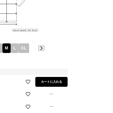
Hem width
24.5cm
M
L
XL
カートに入れる
—
—