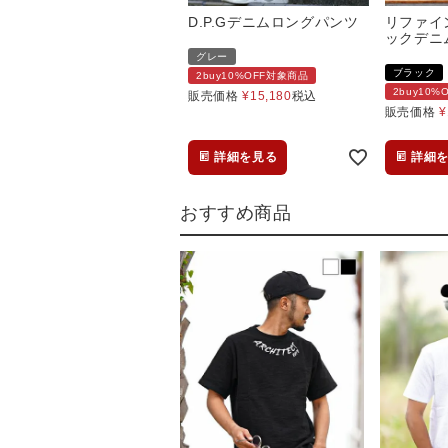
D.P.Gデニムロングパンツ
リファイ
ックデニ
グレー
ブラック
2buy10%OFF対象商品
2buy10
販売価格
¥
15,180
税込
販売価格
¥
詳細を見る
詳細
おすすめ商品