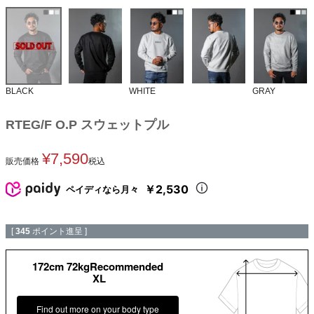
BLACK
WHITE
GRAY
RTEG/F O.P スウェットプル
¥
7,590
販売価格
税込
￥2,530
ペイディなら月々
[
345
ポイント進呈 ]
172cm 72kgRecommended
XL
Find out more on your body type