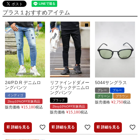
プラス１おすすめアイテム
24/P.D.R デニムロ
リファインドダメー
5044サングラス
ングパンツ
ジブラックデニムロ
グレー
ブルー
ングパンツ
インディゴ
グリーン
ブラウン
ブラック
2buy10%OFF対象商品
販売価格
¥
2,750
税込
2buy10%OFF対象商品
販売価格
¥
15,180
税込
販売価格
¥
15,180
税込
詳細を見る
詳細を見る
詳細を見る