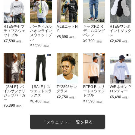
RTEGデセプ
バーティカル
MLBニットN
キッズP.D.R
RTEGワンポ
ティブスウェ
ネオンライン
Y
デニムロング
イントソック
ットプル
スウェットプ
パンツ
ス
¥
8,690
（税込）
ル
¥
7,590
¥
9,790
¥
2,420
（税込）
（税込）
（税込）
¥
7,590
（税込）
【SALE】パ
【SALE】ス
TY2898サン
RTEG B.エリ
W/Rネオン.P
イルサファリ
ウェットスラ
グラス
ートスウェッ
ロンティー
ジップパーカ
ックス
トプル
¥
2,750
¥
6,490
（税込）
（税込）
ー
¥
6,468
¥
7,590
（税込）
（税込）
¥
5,390
（税込）
「スウェット」一覧を見る