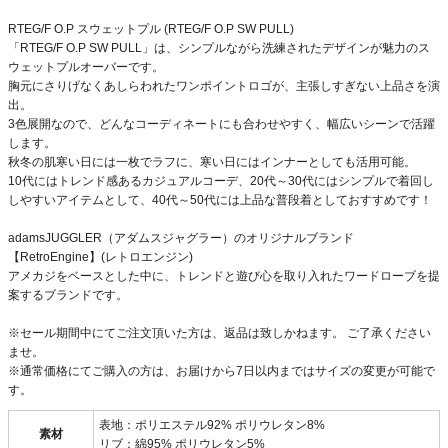
RTEG/F O.P スウェットプル (RTEG/F O.P SW PULL)
「RTEG/F O.P SW PULL」は、シンプルながら洗練されたデザインが魅力のス
ウェットプルオーバーです。
胸元にさりげなくあしらわれたワンポイントロゴが、主張しすぎない上品さを演
出。
3色展開なので、どんなコーディネートにも合わせやすく、幅広いシーンで活躍
します。
秋冬の肌寒い日には一枚でラフに、寒い日にはインナーとしても活用可能。
10代にはトレンド感あるカジュアルコーデ、20代～30代にはシンプルで着回し
しやすいアイテムとして、40代～50代には上品な普段着としておすすめです！
adamsJUGGLER（アダムスジャグラー）のオリジナルブランド
【RetroEngine】(レトロエンジン)
アメカジをベースとした中に、トレンドと遊び心を取り入れたワードローブを提
案するブランドです。
※セール期間中にてご注文頂いた方は、返品は致しかねます。 ご了承ください
ませ。
※通常価格にてご購入の方は、お届けから7日以内まではサイズの変更が可能で
す。
表地：ポリエステル92% ポリウレタン8%
素材
リブ：綿95% ポリウレタン5%