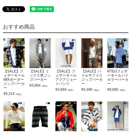
おすすめ商品
【SALE】フ
【SALE】ミ
【SALE】フ
【SALE】パ
RTEGフェザ
ェザーモール
ックス杢ジッ
ェザーモール
イルサファリ
ーモールバイ
MIXボーダー
プパーカー
アクアショー
ジップパーカ
カラーパーカ
ジップパーカ
トパンツ
ー
ー
¥
3,894
（税込）
ー
¥
3,894
¥
5,390
¥
8,690
（税込）
（税込）
（税込）
¥
5,214
（税込）