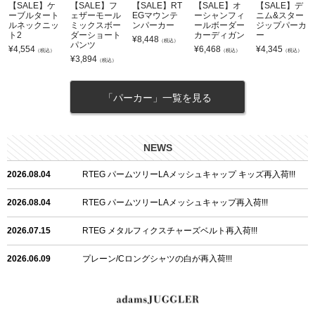
【SALE】ケ
【SALE】フ
【SALE】RT
【SALE】オ
【SALE】デ
ーブルタート
ェザーモール
EGマウンテ
ーシャンフィ
ニム&スター
ルネックニッ
ミックスボー
ンパーカー
ールボーダー
ジップパーカ
ト2
ダーショート
カーディガン
ー
¥
8,448
（税込）
パンツ
¥
4,554
¥
6,468
¥
4,345
（税込）
（税込）
（税込）
¥
3,894
（税込）
「パーカー」一覧を見る
NEWS
2026.08.04
RTEG パームツリーLAメッシュキャップ キッズ再入荷!!!
2026.08.04
RTEG パームツリーLAメッシュキャップ再入荷!!!
2026.07.15
RTEG メタルフィクスチャーズベルト再入荷!!!
2026.06.09
プレーン/Cロングシャツの白が再入荷!!!
2026.06.04
RTEGハート/OPショートポロ再入荷!!!
2026.06.04
RTEG OP/OEショートポロ再入荷!!!