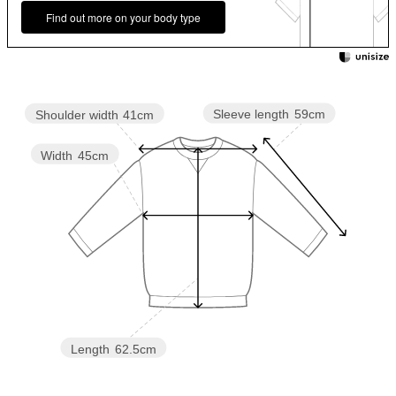
Find out more on your body type
Sleeve length
59cm
Shoulder width
41cm
Width
45cm
Length
62.5cm