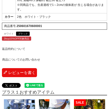
XXL 肩幅49.5 身幅61 袖丈66 着丈75
※同商品でも、生産過程で1～2cmの個体差が 生じる場合がありま
す。
カラー
2色 ホワイト・ブラック
商品番号
250601670600001
ホワイト
ブラック
2buy10%OFF対象商品
返品特約について
商品についてのお問い合わせ
レビューを書く
プラス１おすすめアイテム