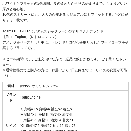
ホワイトとブラックの2色展開。夏の終わりから秋の始まりまで、ちょうどいい
厚みと着心地。
10代のストリートにも、大人の余裕あるカジュアルにもフィットする、"今"に寄
りそう一枚です。
adamsJUGGLER（アダムスジャグラー）のオリジナルブランド
【RetroEngine】(レトロエンジン)
アメカジをベースとした中に、トレンドと遊び心を取り入れたワードローブを提
案するブランドです。
※セール期間中にてご注文頂いた方は、返品は致しかねます。 ご了承ください
ませ。
※通常価格にてご購入の方は、お届けから7日以内までは、サイズの変更が可能
です。
素材
綿95% ポリウレタン5%
ブラン
RetroEngine
ド
Ｓ肩幅41.5 身幅46 袖丈62 着丈67
M肩幅43.5 身幅49 袖丈63 着丈69
L 肩幅45.5 身幅53 袖丈64 着丈71
サイズ
XL 肩幅47.5 身幅57 袖丈65 着丈73