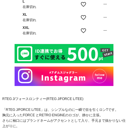
L
—
在庫切れ
XL
—
在庫切れ
XXL
—
在庫切れ
RTEG J/フォースロンティー(RTEG J/FORCE L/TEE)
「RTEG J/FORCE L/TEE」は、シンプルなのに一瞬で目を引くロンTです。
胸元に入ったFORCE とRETRO ENGINEのロゴが、静かに主張。
さらに袖口にはブランドネームがアクセントとして入り、手元まで抜かりない仕
上がりに。