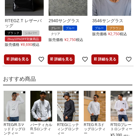
RTEGZ.T レザーバ
2940サングラス
3546サングラス
ッグ
グレー
ブルー
ブルー
ブラウン
ブラック
シルバー
販売価格
¥
2,750
税込
クリア
2buy10%OFF対象商品
販売価格
¥
2,750
税込
販売価格
¥
8,690
税込
詳細を見る
詳細を見る
詳細を見る
おすすめ商品
RTEG/R.Sマ
バーティカル
RTEG/ニッテ
RTEG R.Sド
RTEGプレー
ッドドッグロ
R.Sロンティ
ィングロンテ
ッグロンティ
トロンティー
ンティー
ー
ィー
ー
¥
5,390
（税込）