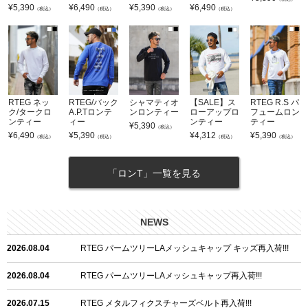
¥
5,390
¥
6,490
¥
5,390
¥
6,490
（税込）
（税込）
（税込）
（税込）
RTEG ネッ
RTEG/バック
シャマティオ
【SALE】ス
RTEG R.S パ
ク/タークロ
A.P.Tロンテ
ンロンティー
ローアップロ
フュームロン
ンティー
ィー
ンティー
ティー
¥
5,390
（税込）
¥
6,490
¥
5,390
¥
4,312
¥
5,390
（税込）
（税込）
（税込）
（税込）
「ロンT」一覧を見る
NEWS
2026.08.04
RTEG パームツリーLAメッシュキャップ キッズ再入荷!!!
2026.08.04
RTEG パームツリーLAメッシュキャップ再入荷!!!
2026.07.15
RTEG メタルフィクスチャーズベルト再入荷!!!