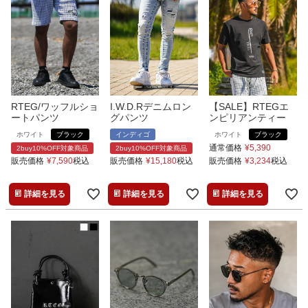
RTEG/ワッフルショ
I.W.D.Rデニムロン
【SALE】RTEGエ
ートパンツ
グパンツ
ンピリアンティー
ホワイト
ブラック
インディゴ
ホワイト
ブラック
通常価格
¥
5,390
2buy10%OFF対象商品
2buy10%OFF対象商品
販売価格
¥
7,590
税込
販売価格
¥
15,180
税込
販売価格
¥
3,234
税込
詳細を見る
詳細を見る
詳細を見る