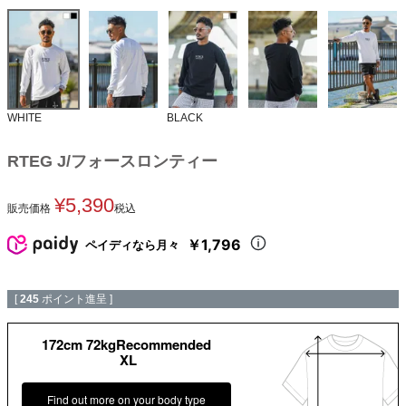
WHITE
BLACK
RTEG J/フォースロンティー
¥
5,390
販売価格
税込
￥1,796
ペイディなら月々
[
245
ポイント進呈 ]
172cm 72kgRecommended
XL
Find out more on your body type