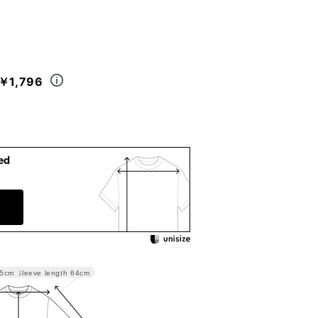
￥1,796
ed
Sleeve length
64cm
.5cm