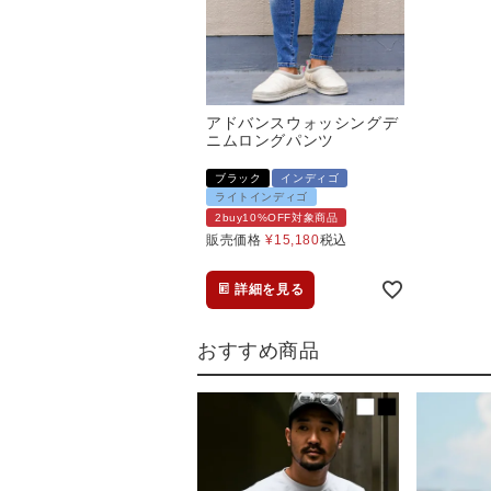
アドバンスウォッシングデ
ニムロングパンツ
ブラック
インディゴ
ライトインディゴ
2buy10%OFF対象商品
販売価格
¥
15,180
税込
詳細を見る
おすすめ商品