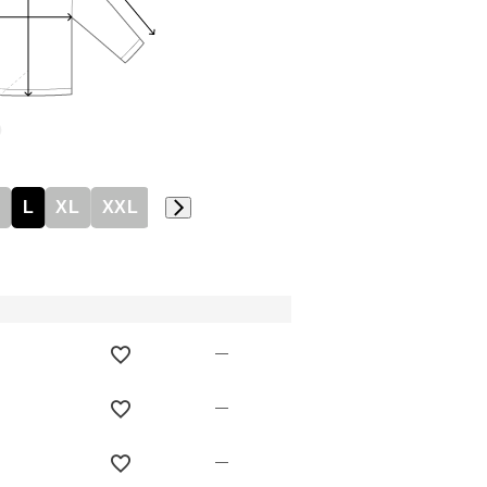
M
L
XL
XXL
—
—
—