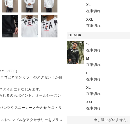
XL
在庫切れ
XXL
在庫切れ
BLACK
S
在庫切れ
M
在庫切れ
 L/TEE)
L
ント風のロゴとネオンカラーのアクセントが目
在庫切れ
XL
スタイルにもなじみます。
在庫切れ
られるのもポイント。オールシーズン
XXL
たパンツやスニーカーと合わせたストリ
在庫切れ
クスやシンプルなアクセサリーをプラス
申し訳ございません