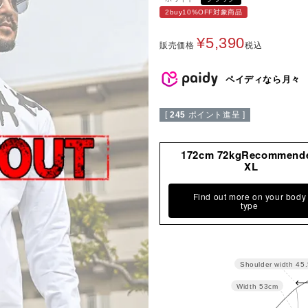
2buy10%OFF対象商品
¥
5,390
販売価格
税込
ペイディなら月々
[
245
ポイント進呈 ]
172cm 72kgRecommend
XL
Find out more on your body
type
Shoulder width
45
Width
53cm