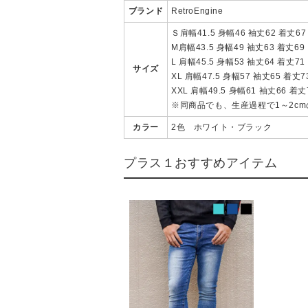
ブランド
RetroEngine
Ｓ肩幅41.5 身幅46 袖丈62 着丈67
M肩幅43.5 身幅49 袖丈63 着丈69
L 肩幅45.5 身幅53 袖丈64 着丈71
サイズ
XL 肩幅47.5 身幅57 袖丈65 着丈7
XXL 肩幅49.5 身幅61 袖丈66 着丈
※同商品でも、生産過程で1～2c
カラー
2色 ホワイト・ブラック
プラス１おすすめアイテム