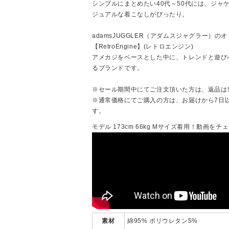
シンプルにまとめたい40代～50代には、ジャ
ジュアルな着こなしがぴったり。
adamsJUGGLER（アダムスジャグラー）の
【RetroEngine】(レトロエンジン)
アメカジをベースとした中に、トレンドと遊び
るブランドです。
※セール期間中にてご注文頂いた方は、返品は
※通常価格にてご購入の方は、お届けから7日
す。
モデル 173cm 66kg Mサイズ着用！動画をチ
素材
綿95% ポリウレタン5%